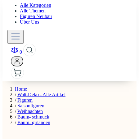
Alle Kategorien
Alle Themen
Figuren Neubau
Über Uns
0
Home
/
Walt-Deko - Alle Artikel
/
Figuren
/
Saisonfiguren
/
Weihnachten
/
Baum- schmuck
/
Baum- girlanden