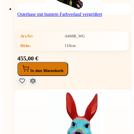
Osterhase mit buntem Farbverlauf vergrößert
Art.Nr:
A468B_WG
Höhe
:
110cm
455,00 €
In den Warenkorb