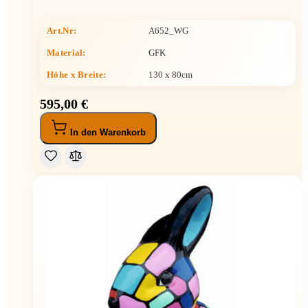
Art.Nr:
A652_WG
Material:
GFK
Höhe x Breite
:
130 x 80cm
595,00 €
In den Warenkorb