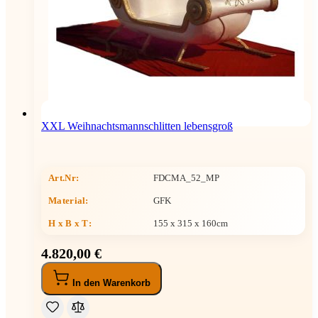
XXL Weihnachtsmannschlitten lebensgroß
Art.Nr:
FDCMA_52_MP
Material:
GFK
H x B x T
:
155 x 315 x 160cm
4.820,00 €
In den Warenkorb