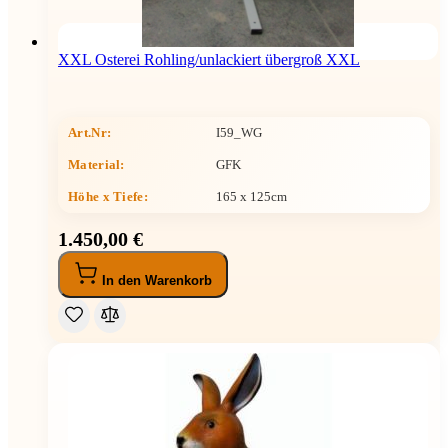
XXL Osterei Rohling/unlackiert übergroß XXL
Art.Nr:
I59_WG
Material:
GFK
Höhe x Tiefe
:
165 x 125cm
1.450,00 €
In den Warenkorb