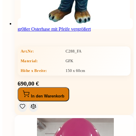
gr0ßer Osterhase mit Pfeife vergrößert
Art.Nr:
C288_FA
Material:
GFK
Höhe x Breite
:
150 x 60cm
690,00 €
In den Warenkorb