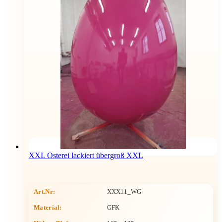
XXL Osterei lackiert übergroß XXL
Art.Nr:
XXX11_WG
Material:
GFK