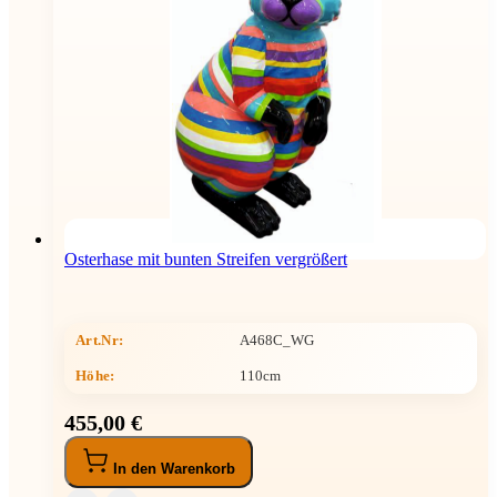
Osterhase mit bunten Streifen vergrößert
Art.Nr:
A468C_WG
Höhe
:
110cm
455,00 €
In den Warenkorb