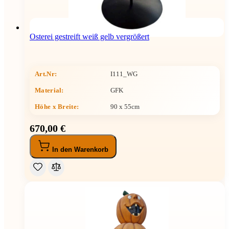
Osterei gestreift weiß gelb vergrößert
Art.Nr:
I111_WG
Material:
GFK
Höhe x Breite
:
90 x 55cm
670,00 €
In den Warenkorb