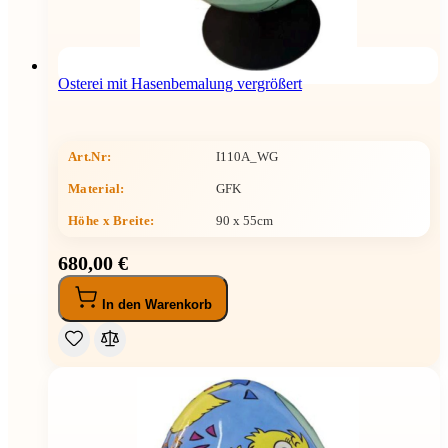
Osterei mit Hasenbemalung vergrößert
Art.Nr:
I110A_WG
Material:
GFK
Höhe x Breite
:
90 x 55cm
680,00 €
In den Warenkorb