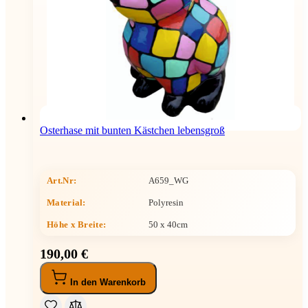
Osterhase mit bunten Kästchen lebensgroß
Art.Nr:
A659_WG
Material:
Polyresin
Höhe x Breite
:
50 x 40cm
190,00 €
In den Warenkorb