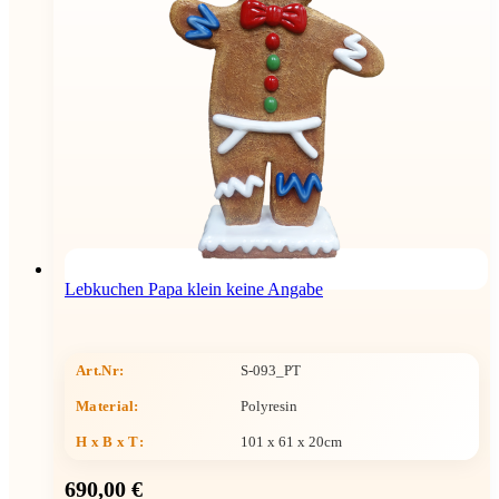
Lebkuchen Papa klein keine Angabe
Art.Nr:
S-093_PT
Material:
Polyresin
H x B x T
:
101 x 61 x 20cm
690,00 €