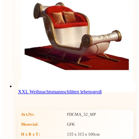
XXL Weihnachtsmannschlitten lebensgroß
Art.Nr:
FDCMA_52_MP
Material:
GFK
H x B x T
:
155 x 315 x 160cm