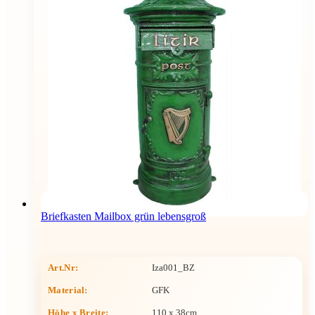
Briefkasten Mailbox grün lebensgroß
Art.Nr:
Iza001_BZ
Material:
GFK
Höhe x Breite
:
110 x 38cm