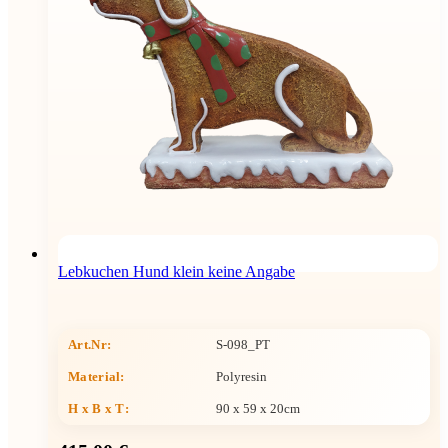
Lebkuchen Hund klein keine Angabe
Art.Nr:
S-098_PT
Material:
Polyresin
H x B x T
:
90 x 59 x 20cm