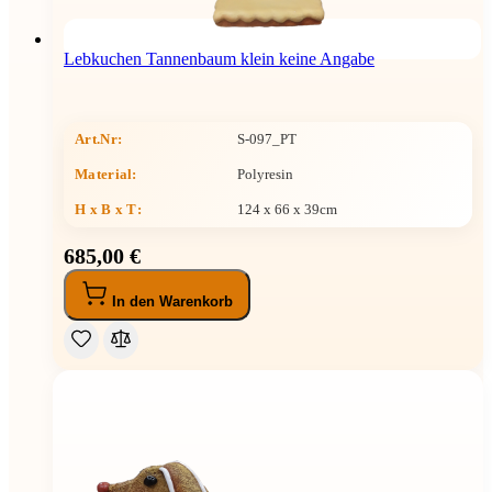
Lebkuchen Tannenbaum klein keine Angabe
Art.Nr:
S-097_PT
Material:
Polyresin
H x B x T
:
124 x 66 x 39cm
685,00 €
In den Warenkorb