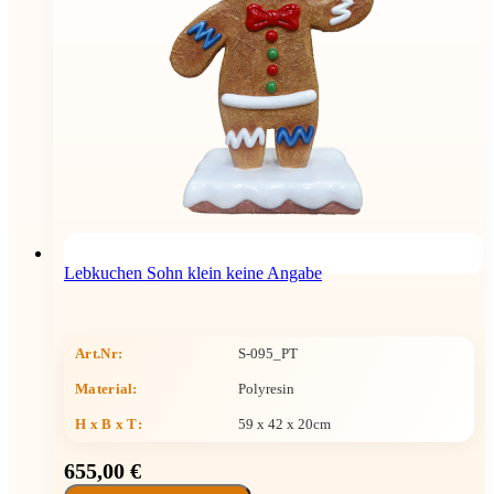
Lebkuchen Sohn klein keine Angabe
Art.Nr:
S-095_PT
Material:
Polyresin
H x B x T
:
59 x 42 x 20cm
655,00 €