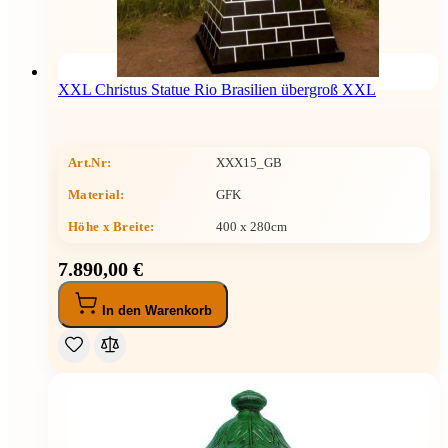
XXL Christus Statue Rio Brasilien übergroß XXL
Art.Nr:
XXX15_GB
Material:
GFK
Höhe x Breite
:
400 x 280cm
7.890,00 €
In den Warenkorb