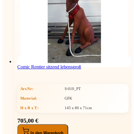
Comic Rentier sitzend lebensgroß
Art.Nr:
S-010_PT
Material:
GFK
H x B x T
:
145 x 80 x 71cm
705,00 €
In den Warenkorb