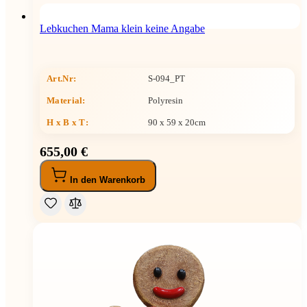
Lebkuchen Mama klein keine Angabe
Art.Nr:
S-094_PT
Material:
Polyresin
H x B x T
:
90 x 59 x 20cm
655,00 €
In den Warenkorb