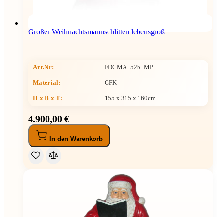
Großer Weihnachtsmannschlitten lebensgroß
Art.Nr:
FDCMA_52b_MP
Material:
GFK
H x B x T
:
155 x 315 x 160cm
4.900,00 €
In den Warenkorb