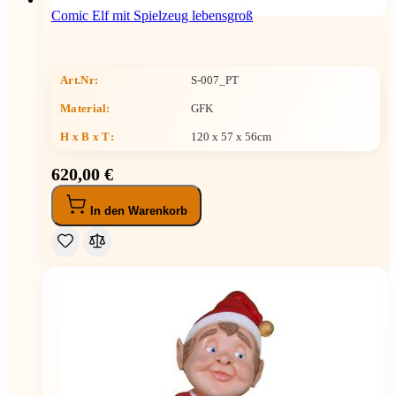
Comic Elf mit Spielzeug lebensgroß
Art.Nr:
S-007_PT
Material:
GFK
H x B x T
:
120 x 57 x 56cm
620,00 €
In den Warenkorb