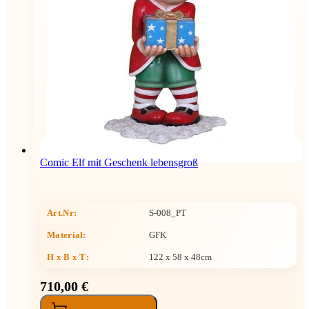
Comic Elf mit Geschenk lebensgroß
Art.Nr:
S-008_PT
Material:
GFK
H x B x T
:
122 x 58 x 48cm
710,00 €