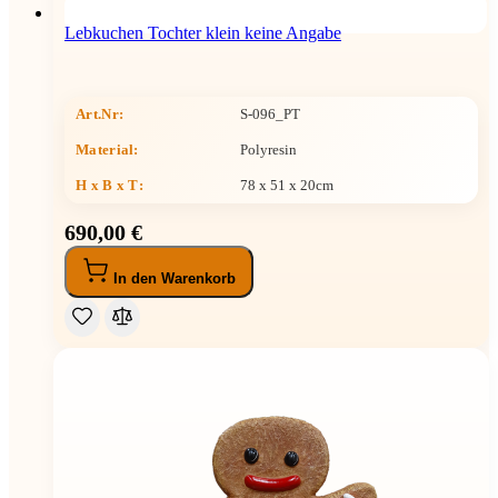
Lebkuchen Tochter klein keine Angabe
Art.Nr:
S-096_PT
Material:
Polyresin
H x B x T
:
78 x 51 x 20cm
690,00 €
In den Warenkorb