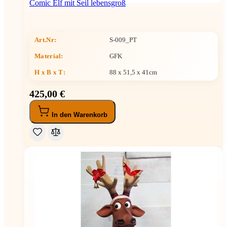
Comic Elf mit Seil lebensgroß
Art.Nr:
S-009_PT
Material:
GFK
H x B x T
:
88 x 51,5 x 41cm
425,00 €
In den Warenkorb