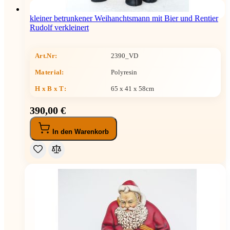
kleiner betrunkener Weihanchtsmann mit Bier und Rentier
Rudolf verkleinert
Art.Nr:
2390_VD
Material:
Polyresin
H x B x T
:
65 x 41 x 58cm
390,00 €
In den Warenkorb