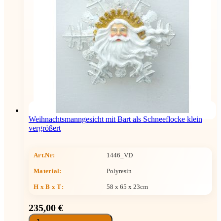
Weihnachtsmanngesicht mit Bart als Schneeflocke klein
vergrößert
Art.Nr:
1446_VD
Material:
Polyresin
H x B x T
:
58 x 65 x 23cm
235,00 €