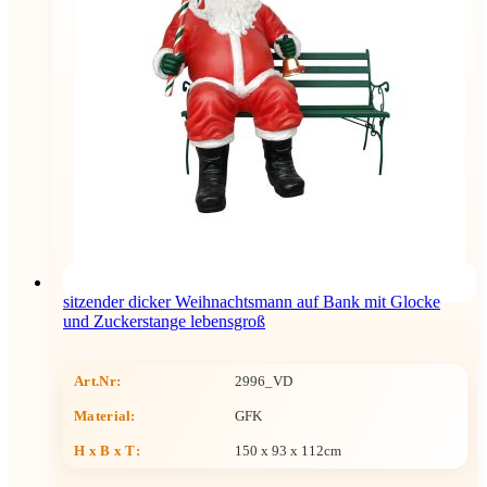
sitzender dicker Weihnachtsmann auf Bank mit Glocke
und Zuckerstange lebensgroß
Art.Nr:
2996_VD
Material:
GFK
H x B x T
:
150 x 93 x 112cm