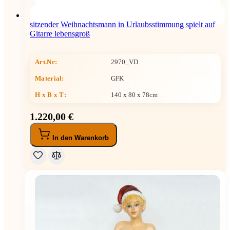
sitzender Weihnachtsmann in Urlaubsstimmung spielt auf
Gitarre lebensgroß
Art.Nr:
2970_VD
Material:
GFK
H x B x T
:
140 x 80 x 78cm
1.220,00 €
In den Warenkorb