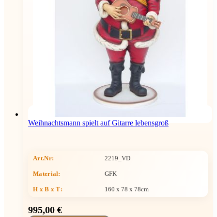
Weihnachtsmann spielt auf Gitarre lebensgroß
Art.Nr:
2219_VD
Material:
GFK
H x B x T
:
160 x 78 x 78cm
995,00 €