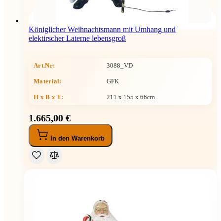
Königlicher Weihnachtsmann mit Umhang und
elektirscher Laterne lebensgroß
Art.Nr:
3088_VD
Material:
GFK
H x B x T
:
211 x 155 x 66cm
1.665,00 €
In den Warenkorb