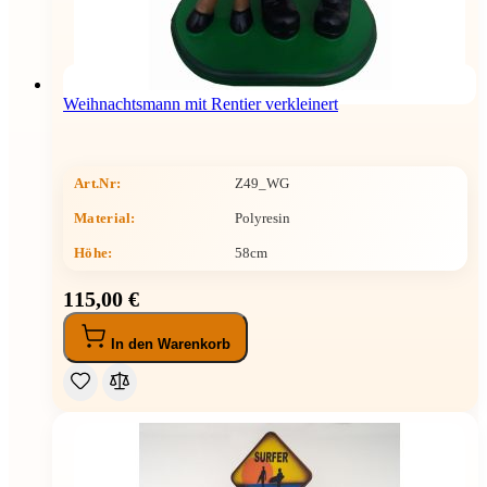
Weihnachtsmann mit Rentier verkleinert
Art.Nr:
Z49_WG
Material:
Polyresin
Höhe
:
58cm
115,00 €
In den Warenkorb