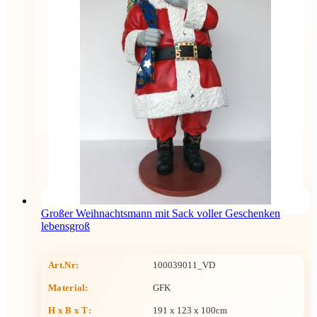
Großer Weihnachtsmann mit Sack voller Geschenken
lebensgroß
Art.Nr:
100039011_VD
Material:
GFK
H x B x T
:
191 x 123 x 100cm