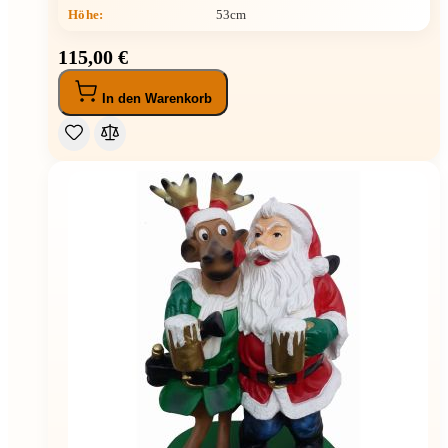
Höhe
:
53cm
115,00 €
In den Warenkorb