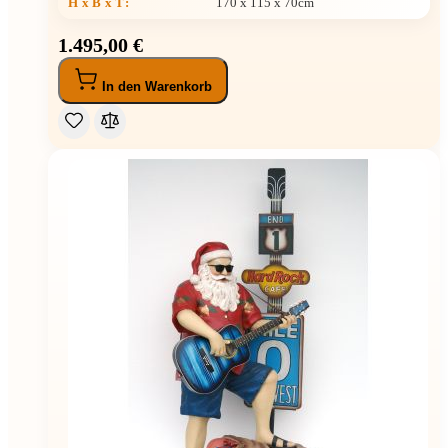
H x B x T
:
170 x 115 x 70cm
1.495,00 €
In den Warenkorb