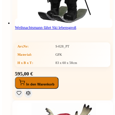
Weihnachtsmann fährt Ski lebensgroß
Art.Nr:
S-028_PT
Material:
GFK
H x B x T
:
83 x 60 x 58cm
595,00 €
In den Warenkorb