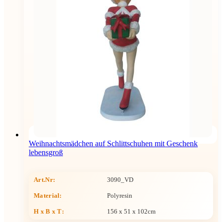
Weihnachtsmädchen auf Schlittschuhen mit Geschenk
lebensgroß
Art.Nr:
3090_VD
Material:
Polyresin
H x B x T
:
156 x 51 x 102cm