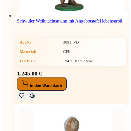
Schwuler Weihnachtsmann mit Angebotstafel lebensgroß
Art.Nr:
3091_VD
Material:
GFK
H x B x T
:
194 x 102 x 72cm
1.245,00 €
In den Warenkorb