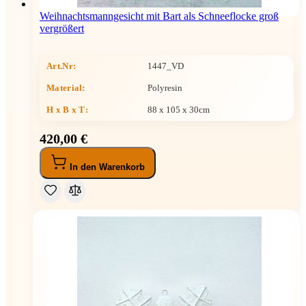
Weihnachtsmanngesicht mit Bart als Schneeflocke groß
vergrößert
Art.Nr:
1447_VD
Material:
Polyresin
H x B x T
:
88 x 105 x 30cm
420,00 €
In den Warenkorb