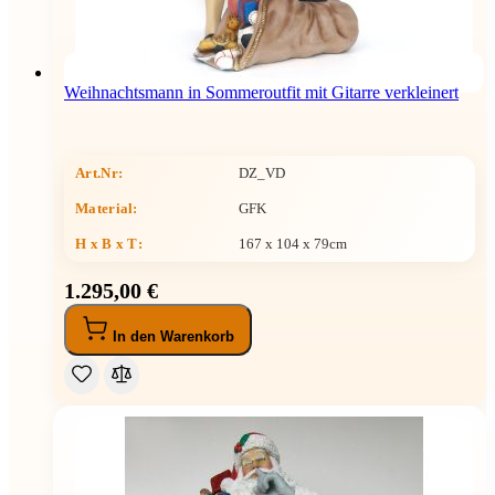
Weihnachtsmann in Sommeroutfit mit Gitarre verkleinert
Art.Nr:
DZ_VD
Material:
GFK
H x B x T
:
167 x 104 x 79cm
1.295,00 €
In den Warenkorb