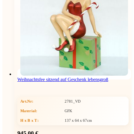
Weihnachtsfee sitzend auf Geschenk lebensgroß
Art.Nr:
2781_VD
Material:
GFK
H x B x T
:
137 x 64 x 67cm
945,00 €