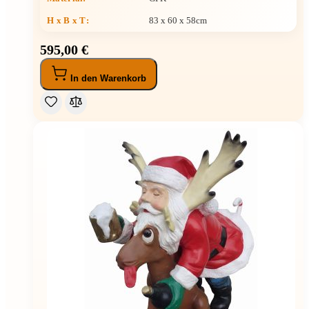
H x B x T
:
83 x 60 x 58cm
595,00 €
In den Warenkorb