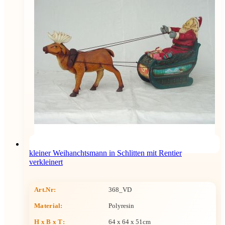
kleiner Weihanchtsmann in Schlitten mit Rentier
verkleinert
Art.Nr:
368_VD
Material:
Polyresin
H x B x T
:
64 x 64 x 51cm