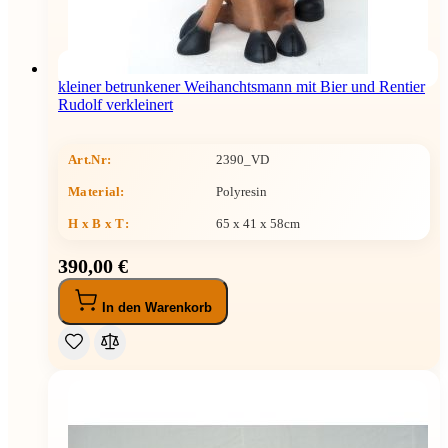
kleiner betrunkener Weihanchtsmann mit Bier und Rentier
Rudolf verkleinert
Art.Nr:
2390_VD
Material:
Polyresin
H x B x T
:
65 x 41 x 58cm
390,00 €
In den Warenkorb