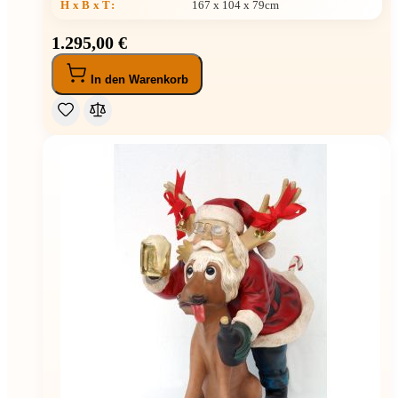
H x B x T
:
167 x 104 x 79cm
1.295,00 €
In den Warenkorb