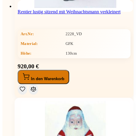
Rentier lustig sitzend mit Weihnachtsmann verkleinert
Art.Nr:
2228_VD
Material:
GFK
Höhe
:
130cm
920,00 €
In den Warenkorb