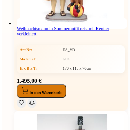
Weihnachtsmann in Sommeroutfit reist mit Rentier
verkleinert
Art.Nr:
EA_VD
Material:
GFK
H x B x T
:
170 x 115 x 70cm
1.495,00 €
In den Warenkorb