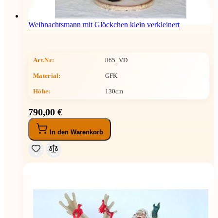
Weihnachtsmann mit Glöckchen klein verkleinert
Art.Nr:
865_VD
Material:
GFK
Höhe
:
130cm
790,00 €
In den Warenkorb