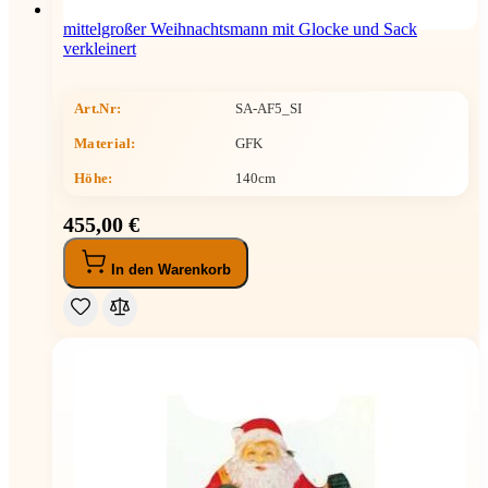
mittelgroßer Weihnachtsmann mit Glocke und Sack
verkleinert
Art.Nr:
SA-AF5_SI
Material:
GFK
Höhe
:
140cm
455,00 €
In den Warenkorb