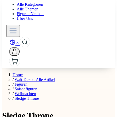
Alle Kategorien
Alle Themen
Figuren Neubau
Über Uns
0
Home
/
Walt-Deko - Alle Artikel
/
Figuren
/
Saisonfiguren
/
Weihnachten
/
Sledge Throne
Sledge Throne