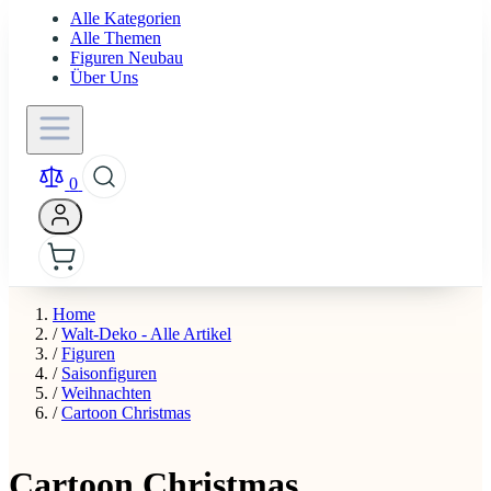
Alle Kategorien
Alle Themen
Figuren Neubau
Über Uns
0
Home
/
Walt-Deko - Alle Artikel
/
Figuren
/
Saisonfiguren
/
Weihnachten
/
Cartoon Christmas
Cartoon Christmas