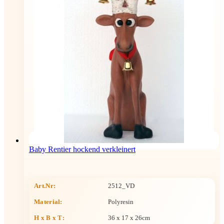
Baby Rentier hockend verkleinert
Art.Nr:
2512_VD
Material:
Polyresin
H x B x T
:
36 x 17 x 26cm