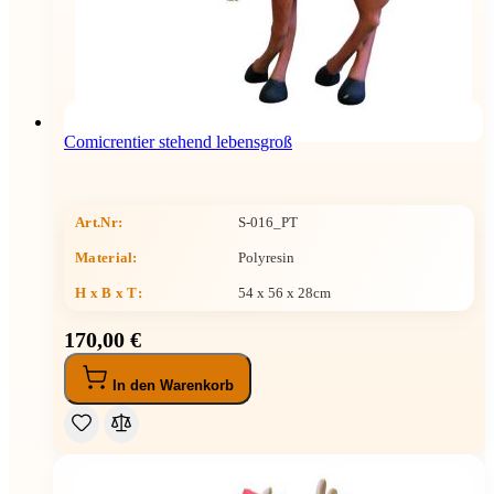
Comicrentier stehend lebensgroß
Art.Nr:
S-016_PT
Material:
Polyresin
H x B x T
:
54 x 56 x 28cm
170,00 €
In den Warenkorb