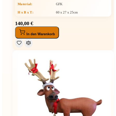
Material:
GFK
H x B x T
:
60 x 27 x 25cm
140,00 €
In den Warenkorb