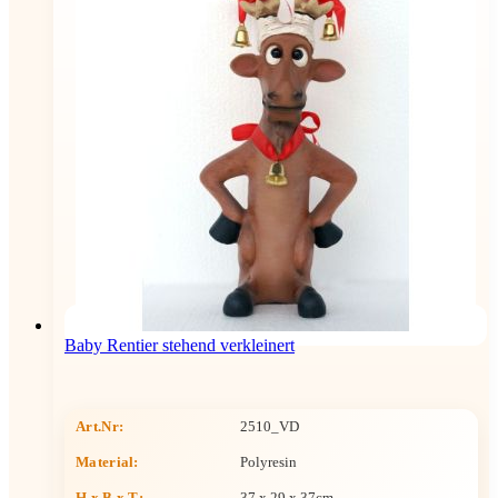
Baby Rentier stehend verkleinert
Art.Nr:
2510_VD
Material:
Polyresin
H x B x T
:
37 x 29 x 37cm