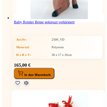
Baby Rentier Beine gekreuzt verkleinert
Art.Nr:
2509_VD
Material:
Polyresin
H x B x T
:
36 x 17 x 26cm
165,00 €
In den Warenkorb