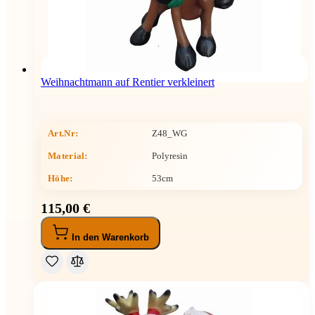
Weihnachtmann auf Rentier verkleinert
Art.Nr:
Z48_WG
Material:
Polyresin
Höhe
:
53cm
115,00 €
In den Warenkorb