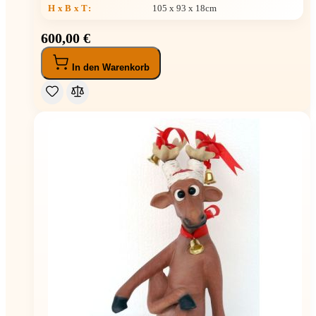
H x B x T
:
105 x 93 x 18cm
600,00 €
In den Warenkorb