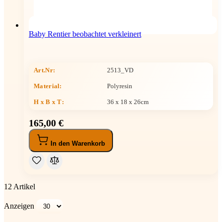
Baby Rentier beobachtet verkleinert
Art.Nr:
2513_VD
Material:
Polyresin
H x B x T
:
36 x 18 x 26cm
165,00 €
In den Warenkorb
12
Artikel
Anzeigen