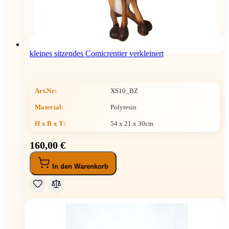
kleines sitzendes Comicrentier verkleinert
Art.Nr:
XS10_BZ
Material:
Polyresin
H x B x T
:
54 x 21 x 30cm
160,00 €
In den Warenkorb