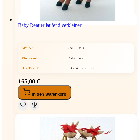
Baby Rentier laufend verkleinert
Art.Nr:
2511_VD
Material:
Polyresin
H x B x T
:
38 x 41 x 20cm
165,00 €
In den Warenkorb