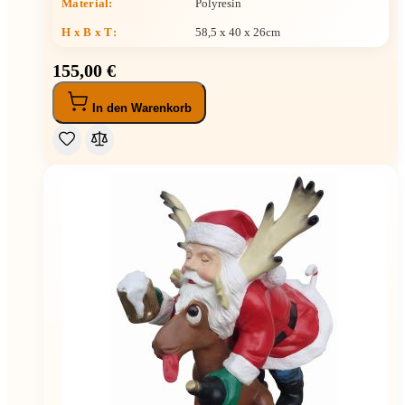
Material:
Polyresin
H x B x T
:
58,5 x 40 x 26cm
155,00 €
In den Warenkorb