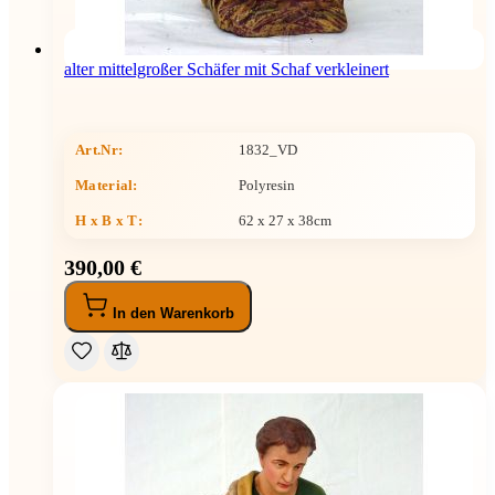
alter mittelgroßer Schäfer mit Schaf verkleinert
Art.Nr:
1832_VD
Material:
Polyresin
H x B x T
:
62 x 27 x 38cm
390,00 €
In den Warenkorb