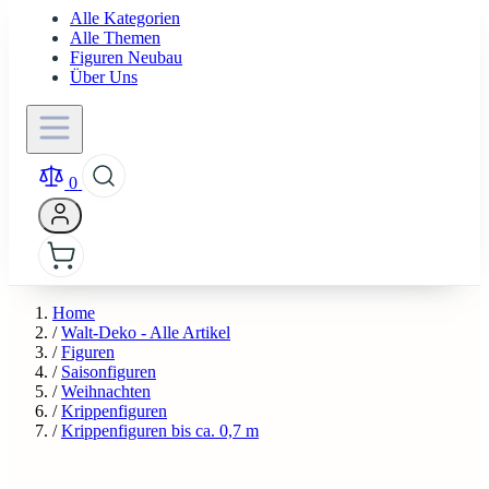
Alle Kategorien
Alle Themen
Figuren Neubau
Über Uns
0
Home
/
Walt-Deko - Alle Artikel
/
Figuren
/
Saisonfiguren
/
Weihnachten
/
Krippenfiguren
/
Krippenfiguren bis ca. 0,7 m