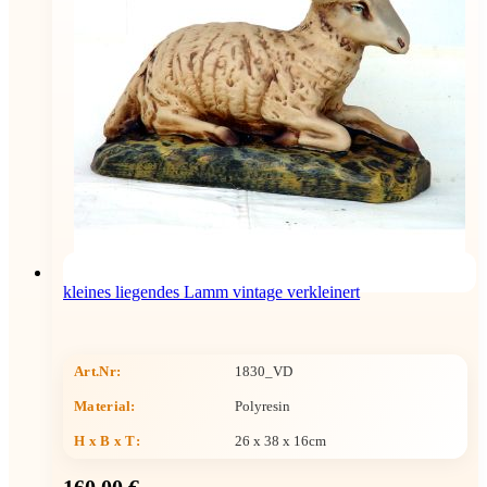
kleines liegendes Lamm vintage verkleinert
Art.Nr:
1830_VD
Material:
Polyresin
H x B x T
:
26 x 38 x 16cm
160,00 €