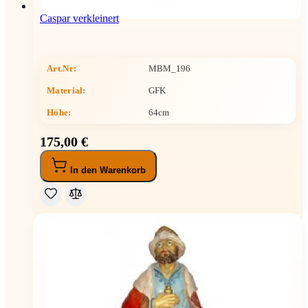
Caspar verkleinert
Art.Nr:
MBM_196
Material:
GFK
Höhe
:
64cm
175,00 €
In den Warenkorb