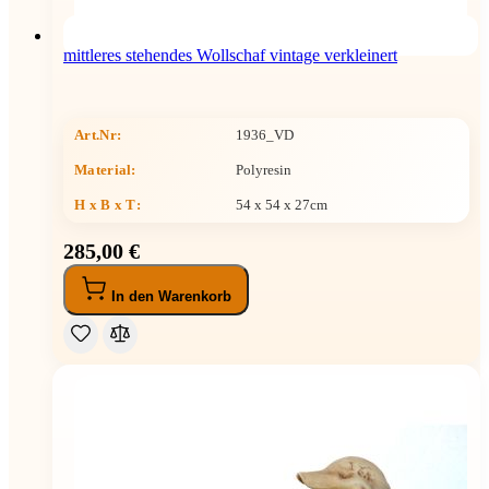
mittleres stehendes Wollschaf vintage verkleinert
Art.Nr:
1936_VD
Material:
Polyresin
H x B x T
:
54 x 54 x 27cm
285,00 €
In den Warenkorb