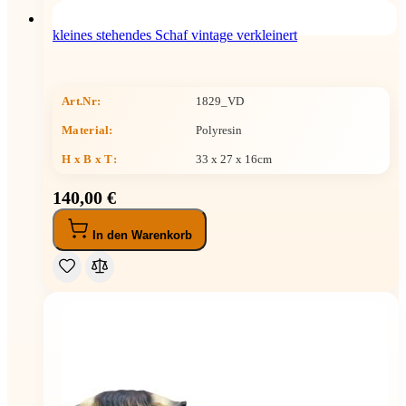
kleines stehendes Schaf vintage verkleinert
Art.Nr:
1829_VD
Material:
Polyresin
H x B x T
:
33 x 27 x 16cm
140,00 €
In den Warenkorb