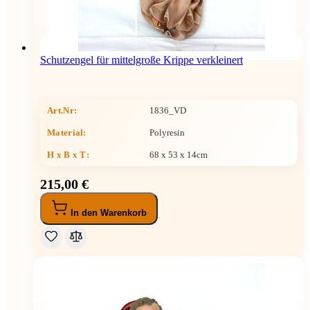
Schutzengel für mittelgroße Krippe verkleinert
Art.Nr:
1836_VD
Material:
Polyresin
H x B x T
:
68 x 53 x 14cm
215,00 €
In den Warenkorb