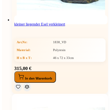
kleiner liegender Esel verkleinert
Art.Nr:
1838_VD
Material:
Polyresin
H x B x T
:
46 x 72 x 33cm
315,00 €
In den Warenkorb