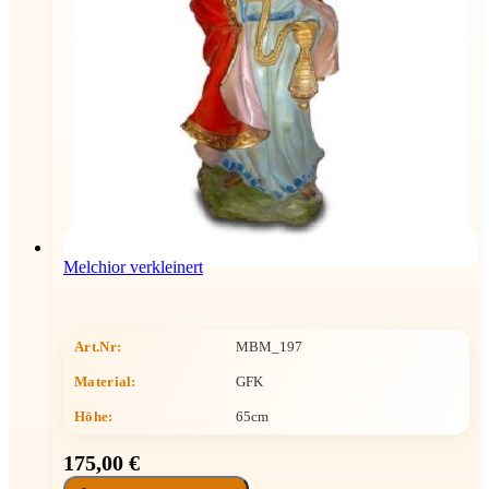
Melchior verkleinert
Art.Nr:
MBM_197
Material:
GFK
Höhe
:
65cm
175,00 €