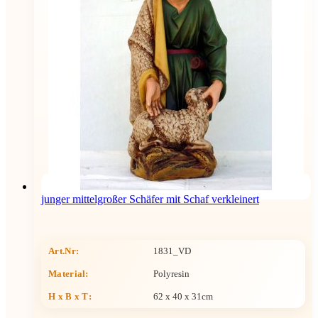
junger mittelgroßer Schäfer mit Schaf verkleinert
Art.Nr:
1831_VD
Material:
Polyresin
H x B x T
:
62 x 40 x 31cm