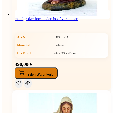
mittelgroßer hockender Josef verkleinert
Art.Nr:
1834_VD
Material:
Polyresin
H x B x T
:
66 x 33 x 46cm
390,00 €
In den Warenkorb