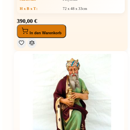
H x B x T
:
72 x 48 x 33cm
390,00 €
In den Warenkorb