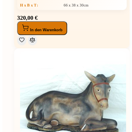
H x B x T
:
66 x 38 x 30cm
320,00 €
In den Warenkorb