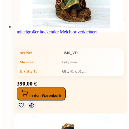
mittelgroßer hockender Melchior verkleinert
Art.Nr:
1840_VD
Material:
Polyresin
H x B x T
:
68 x 41 x 31cm
390,00 €
In den Warenkorb