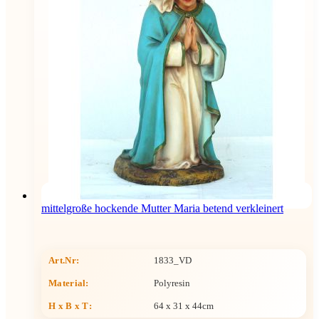
mittelgroße hockende Mutter Maria betend verkleinert
Art.Nr:
1833_VD
Material:
Polyresin
H x B x T
:
64 x 31 x 44cm