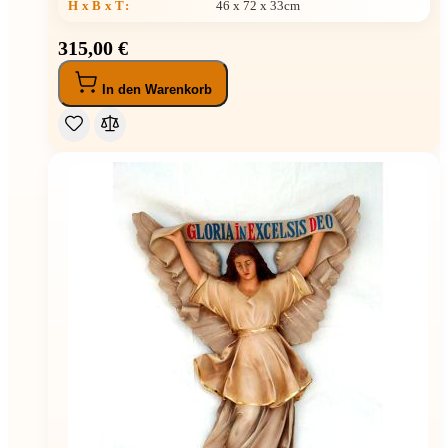
H x B x T
:
46 x 72 x 33cm
315,00 €
In den Warenkorb