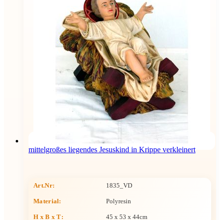
mittelgroßes liegendes Jesuskind in Krippe verkleinert
Art.Nr:
1835_VD
Material:
Polyresin
H x B x T
:
45 x 53 x 44cm