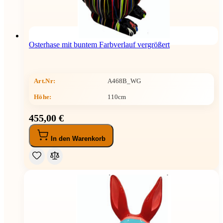
Osterhase mit buntem Farbverlauf vergrößert
Art.Nr:
A468B_WG
Höhe
:
110cm
455,00 €
In den Warenkorb