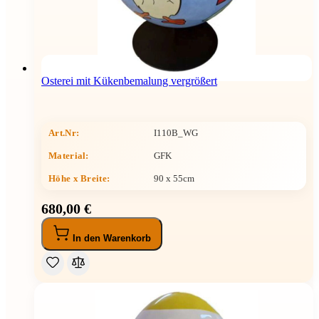
Osterei mit Kükenbemalung vergrößert
Art.Nr:
I110B_WG
Material:
GFK
Höhe x Breite
:
90 x 55cm
680,00 €
In den Warenkorb