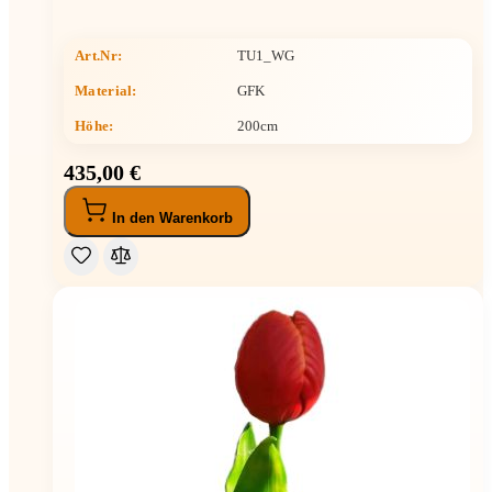
Art.Nr:
TU1_WG
Material:
GFK
Höhe
:
200cm
435,00 €
In den Warenkorb