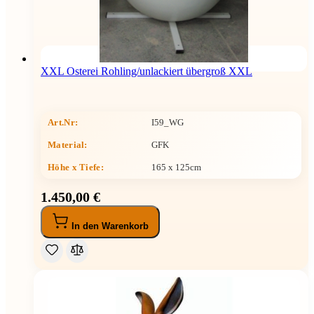
XXL Osterei Rohling/unlackiert übergroß XXL
Art.Nr:
I59_WG
Material:
GFK
Höhe x Tiefe
:
165 x 125cm
1.450,00 €
In den Warenkorb