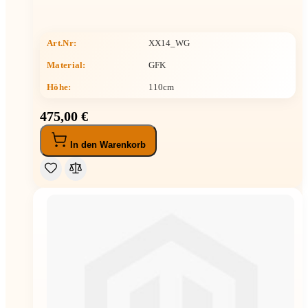
Art.Nr:
XX14_WG
Material:
GFK
Höhe
:
110cm
475,00 €
In den Warenkorb