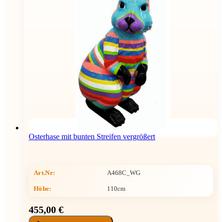
Osterhase mit bunten Streifen vergrößert
Art.Nr:
A468C_WG
Höhe
:
110cm
455,00 €