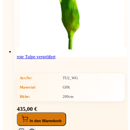
rote Tulpe vergrößert
Art.Nr:
TU2_WG
Material:
GFK
Höhe
:
200cm
435,00 €
In den Warenkorb