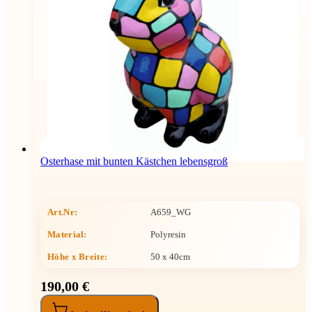
Osterhase mit bunten Kästchen lebensgroß
Art.Nr:
A659_WG
Material:
Polyresin
Höhe x Breite
:
50 x 40cm
190,00 €