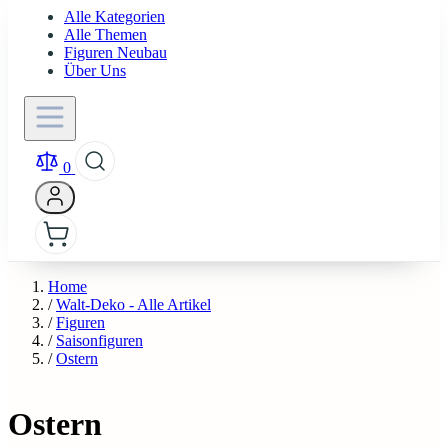
Alle Kategorien
Alle Themen
Figuren Neubau
Über Uns
0
Home
/
Walt-Deko - Alle Artikel
/
Figuren
/
Saisonfiguren
/
Ostern
Ostern