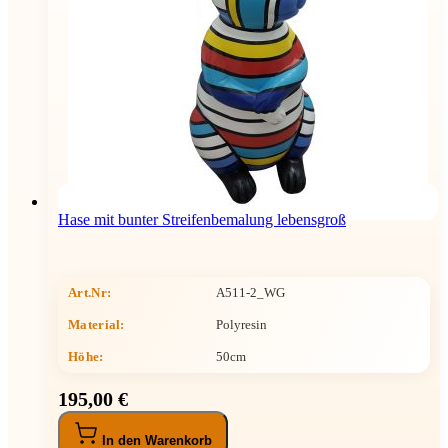
Hase mit bunter Streifenbemalung lebensgroß
Art.Nr:
A511-2_WG
Material:
Polyresin
Höhe
:
50cm
195,00 €
In den Warenkorb