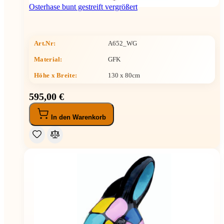
Osterhase bunt gestreift vergrößert
Art.Nr:
A652_WG
Material:
GFK
Höhe x Breite
:
130 x 80cm
595,00 €
In den Warenkorb