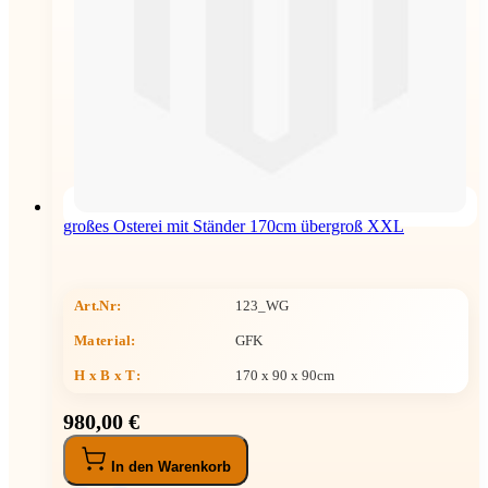
großes Osterei mit Ständer 170cm übergroß XXL
Art.Nr:
123_WG
Material:
GFK
H x B x T
:
170 x 90 x 90cm
980,00 €
In den Warenkorb