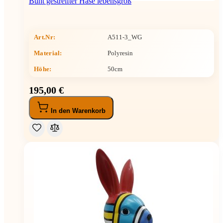
Bunt gestreifter Hase lebensgroß
Art.Nr:
A511-3_WG
Material:
Polyresin
Höhe
:
50cm
195,00 €
In den Warenkorb