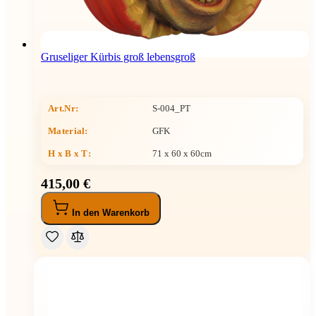
Gruseliger Kürbis groß lebensgroß
Art.Nr:
S-004_PT
Material:
GFK
H x B x T
:
71 x 60 x 60cm
415,00 €
In den Warenkorb