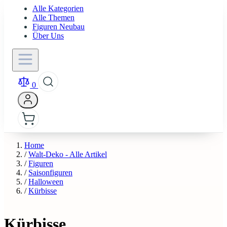
Alle Kategorien
Alle Themen
Figuren Neubau
Über Uns
0
Home
/
Walt-Deko - Alle Artikel
/
Figuren
/
Saisonfiguren
/
Halloween
/
Kürbisse
Kürbisse