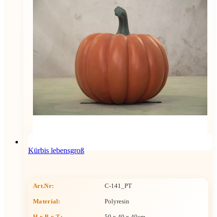
Kürbis lebensgroß
Art.Nr:
C-141_PT
Material:
Polyresin
H x B x T
:
50 x 40 x 40cm