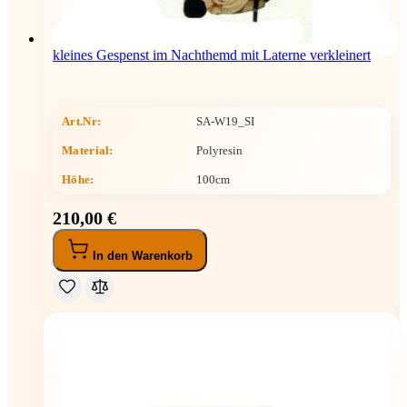
kleines Gespenst im Nachthemd mit Laterne verkleinert
Art.Nr:
SA-W19_SI
Material:
Polyresin
Höhe
:
100cm
210,00 €
In den Warenkorb