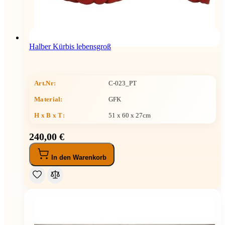
Halber Kürbis lebensgroß
Art.Nr:
C-023_PT
Material:
GFK
H x B x T
:
51 x 60 x 27cm
240,00 €
In den Warenkorb