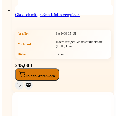
Glastisch mit großem Kürbis vergrößert
Art.Nr:
SA-NO305_SI
Hochwertiger Glasfaserkunststoff
Material:
(GFK), Glas
Höhe
:
49cm
245,00 €
In den Warenkorb