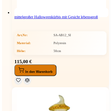
mittelgroßer Halloweenkürbis mit Gesicht lebensgroß
Art.Nr:
SA-AB12_SI
Material:
Polyresin
Höhe
:
50cm
115,00 €
In den Warenkorb