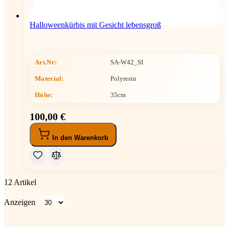
Halloweenkürbis mit Gesicht lebensgroß
Art.Nr:
SA-W42_SI
Material:
Polyresin
Höhe
:
35cm
100,00 €
In den Warenkorb
12
Artikel
Anzeigen