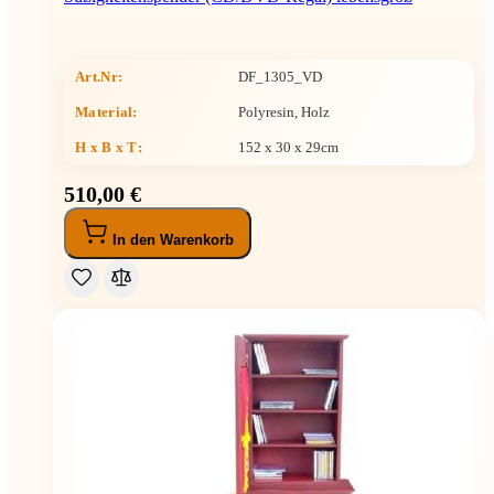
Art.Nr:
DF_1305_VD
Material:
Polyresin, Holz
H x B x T
:
152 x 30 x 29cm
510,00 €
In den Warenkorb