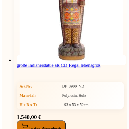
große Indianerstatue als CD-Regal lebensgroß
Art.Nr:
DF_3900_VD
Material:
Polyresin, Holz
H x B x T
:
193 x 53 x 52cm
1.540,00 €
In den Warenkorb