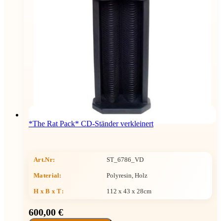
*The Rat Pack* CD-Ständer verkleinert
Art.Nr:
ST_6786_VD
Material:
Polyresin, Holz
H x B x T
:
112 x 43 x 28cm
600,00 €