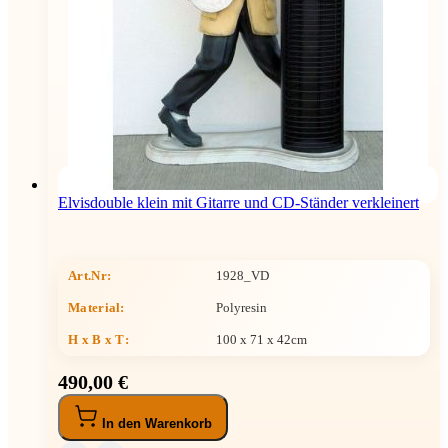
Elvisdouble klein mit Gitarre und CD-Ständer verkleinert
Art.Nr:
1928_VD
Material:
Polyresin
H x B x T
:
100 x 71 x 42cm
490,00 €
In den Warenkorb