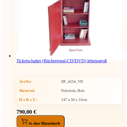
Ticketschalter (Bücherregal-CD/DVD) lebensgroß
Art.Nr:
DF_4254_VD
Material:
Polyresin, Holz
H x B x T
:
147 x 56 x 33cm
790,00 €
In den Warenkorb