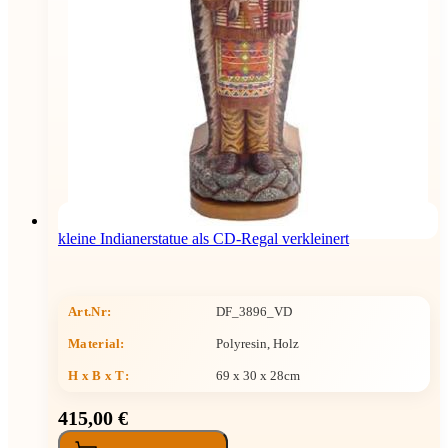
kleine Indianerstatue als CD-Regal verkleinert
Art.Nr:
DF_3896_VD
Material:
Polyresin, Holz
H x B x T
:
69 x 30 x 28cm
415,00 €