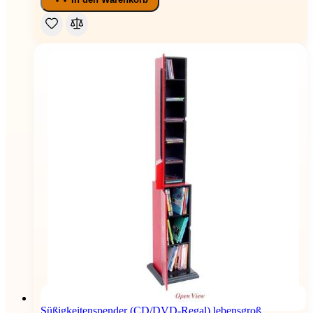
Süßigkeitenspender (CD/DVD-Regal) lebensgroß