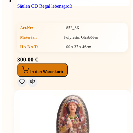
Säulen CD Regal lebensgroß
Art.Nr:
1852_SK
Material:
Polyresin, Glasböden
H x B x T
:
100 x 37 x 46cm
300,00 €
In den Warenkorb