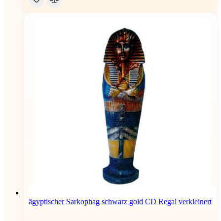
ägyptischer Sarkophag schwarz gold CD Regal verkleinert