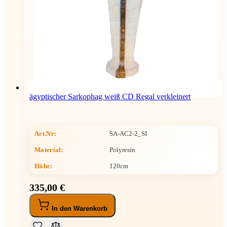
ägyptischer Sarkophag weiß CD Regal verkleinert
Art.Nr:
SA-AC2-2_SI
Material:
Polyresin
Höhe
:
120cm
335,00 €
In den Warenkorb