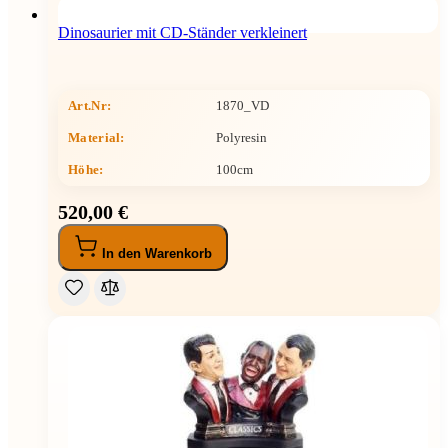
Dinosaurier mit CD-Ständer verkleinert
Art.Nr:
1870_VD
Material:
Polyresin
Höhe
:
100cm
520,00 €
In den Warenkorb