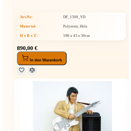
Art.Nr:
DF_1509_VD
Material:
Polyresin, Holz
H x B x T
:
198 x 43 x 30cm
890,00 €
In den Warenkorb