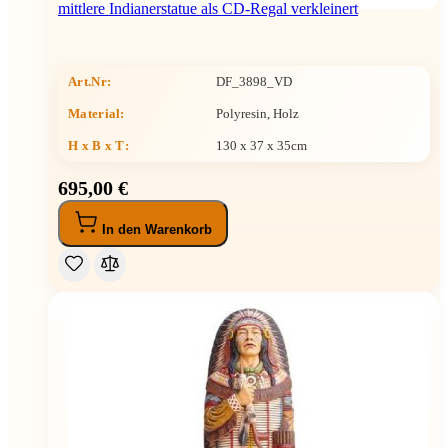
mittlere Indianerstatue als CD-Regal verkleinert
Art.Nr:
DF_3898_VD
Material:
Polyresin, Holz
H x B x T
:
130 x 37 x 35cm
695,00 €
In den Warenkorb