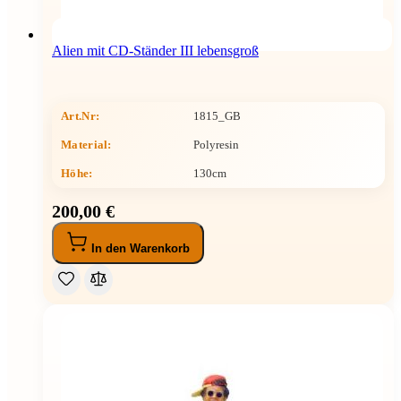
Alien mit CD-Ständer III lebensgroß
Art.Nr:
1815_GB
Material:
Polyresin
Höhe
:
130cm
200,00 €
In den Warenkorb