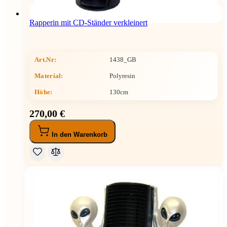
Rapperin mit CD-Ständer verkleinert
Art.Nr:
1438_GB
Material:
Polyresin
Höhe
:
130cm
270,00 €
In den Warenkorb