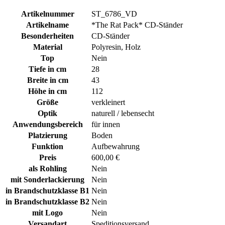
Artikelnummer
ST_6786_VD
Artikelname
*The Rat Pack* CD-Ständer
Besonderheiten
CD-Ständer
Material
Polyresin, Holz
Top
Nein
Tiefe in cm
28
Breite in cm
43
Höhe in cm
112
Größe
verkleinert
Optik
naturell / lebensecht
Anwendungsbereich
für innen
Platzierung
Boden
Funktion
Aufbewahrung
Preis
600,00 €
als Rohling
Nein
mit Sonderlackierung
Nein
in Brandschutzklasse B1
Nein
in Brandschutzklasse B2
Nein
mit Logo
Nein
Versandart
Speditionsversand