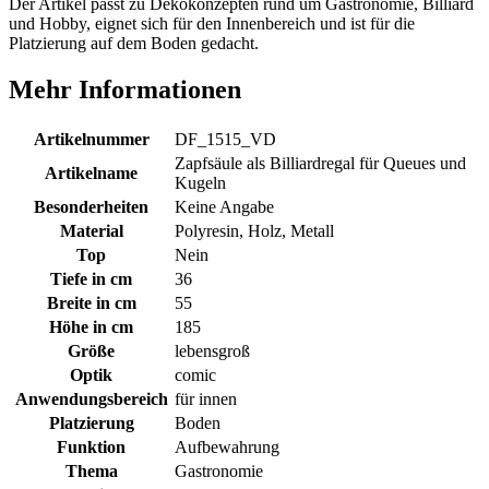
Der Artikel passt zu Dekokonzepten rund um Gastronomie, Billiard
und Hobby, eignet sich für den Innenbereich und ist für die
Platzierung auf dem Boden gedacht.
Mehr Informationen
Artikelnummer
DF_1515_VD
Zapfsäule als Billiardregal für Queues und
Artikelname
Kugeln
Besonderheiten
Keine Angabe
Material
Polyresin, Holz, Metall
Top
Nein
Tiefe in cm
36
Breite in cm
55
Höhe in cm
185
Größe
lebensgroß
Optik
comic
Anwendungsbereich
für innen
Platzierung
Boden
Funktion
Aufbewahrung
Thema
Gastronomie