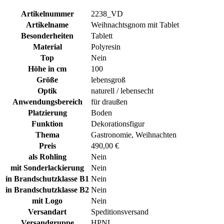
Artikelnummer
2238_VD
Artikelname
Weihnachtsgnom mit Tablet
Besonderheiten
Tablett
Material
Polyresin
Top
Nein
Höhe in cm
100
Größe
lebensgroß
Optik
naturell / lebensecht
Anwendungsbereich
für draußen
Platzierung
Boden
Funktion
Dekorationsfigur
Thema
Gastronomie, Weihnachten
Preis
490,00 €
als Rohling
Nein
mit Sonderlackierung
Nein
in Brandschutzklasse B1
Nein
in Brandschutzklasse B2
Nein
mit Logo
Nein
Versandart
Speditionsversand
Versandgruppe
HPNL