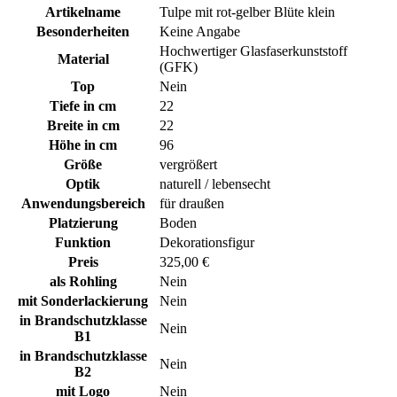
Artikelname
Tulpe mit rot-gelber Blüte klein
Besonderheiten
Keine Angabe
Hochwertiger Glasfaserkunststoff
Material
(GFK)
Top
Nein
Tiefe in cm
22
Breite in cm
22
Höhe in cm
96
Größe
vergrößert
Optik
naturell / lebensecht
Anwendungsbereich
für draußen
Platzierung
Boden
Funktion
Dekorationsfigur
Preis
325,00 €
als Rohling
Nein
mit Sonderlackierung
Nein
in Brandschutzklasse
Nein
B1
in Brandschutzklasse
Nein
B2
mit Logo
Nein