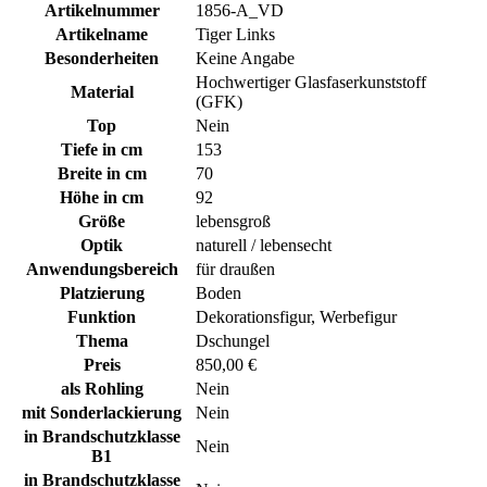
Artikelnummer
1856-A_VD
Artikelname
Tiger Links
Besonderheiten
Keine Angabe
Hochwertiger Glasfaserkunststoff
Material
(GFK)
Top
Nein
Tiefe in cm
153
Breite in cm
70
Höhe in cm
92
Größe
lebensgroß
Optik
naturell / lebensecht
Anwendungsbereich
für draußen
Platzierung
Boden
Funktion
Dekorationsfigur, Werbefigur
Thema
Dschungel
Preis
850,00 €
als Rohling
Nein
mit Sonderlackierung
Nein
in Brandschutzklasse
Nein
B1
in Brandschutzklasse