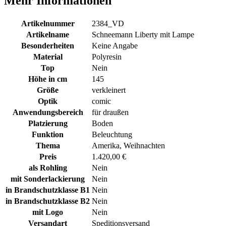
Mehr Informationen
Artikelnummer
2384_VD
Artikelname
Schneemann Liberty mit Lampe
Besonderheiten
Keine Angabe
Material
Polyresin
Top
Nein
Höhe in cm
145
Größe
verkleinert
Optik
comic
Anwendungsbereich
für draußen
Platzierung
Boden
Funktion
Beleuchtung
Thema
Amerika, Weihnachten
Preis
1.420,00 €
als Rohling
Nein
mit Sonderlackierung
Nein
in Brandschutzklasse B1
Nein
in Brandschutzklasse B2
Nein
mit Logo
Nein
Versandart
Speditionsversand