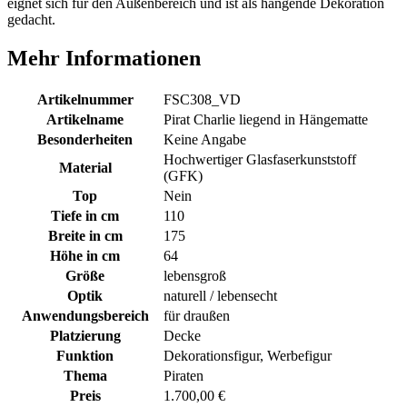
eignet sich für den Außenbereich und ist als hängende Dekoration
gedacht.
Mehr Informationen
Artikelnummer
FSC308_VD
Artikelname
Pirat Charlie liegend in Hängematte
Besonderheiten
Keine Angabe
Hochwertiger Glasfaserkunststoff
Material
(GFK)
Top
Nein
Tiefe in cm
110
Breite in cm
175
Höhe in cm
64
Größe
lebensgroß
Optik
naturell / lebensecht
Anwendungsbereich
für draußen
Platzierung
Decke
Funktion
Dekorationsfigur, Werbefigur
Thema
Piraten
Preis
1.700,00 €