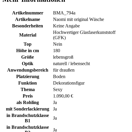
Artikelnummer
BMA_794a
Artikelname
Naomi mit original Wäsche
Besonderheiten
Keine Angabe
Hochwertiger Glasfaserkunststoff
Material
(GFK)
Top
Nein
Höhe in cm
180
Größe
lebensgroß
Optik
naturell / lebensecht
Anwendungsbereich
für draußen
Platzierung
Boden
Funktion
Dekorationsfigur
Thema
Sexy
Preis
1.090,00 €
als Rohling
Ja
mit Sonderlackierung
Ja
in Brandschutzklasse
Ja
B1
in Brandschutzklasse
Ja