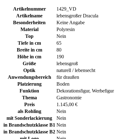
Artikelnummer
1429_VD
Artikelname
lebensgroßer Dracula
Besonderheiten
Keine Angabe
Material
Polyresin
Top
Nein
Tiefe in cm
65
Breite in cm
80
Höhe in cm
190
Größe
lebensgroß
Optik
naturell / lebensecht
Anwendungsbereich
für draußen
Platzierung
Boden
Funktion
Dekorationsfigur, Werbefigur
Thema
Gastronomie
Preis
1.145,00 €
als Rohling
Nein
mit Sonderlackierung
Nein
in Brandschutzklasse B1
Nein
in Brandschutzklasse B2
Nein
mit Logo
Nein