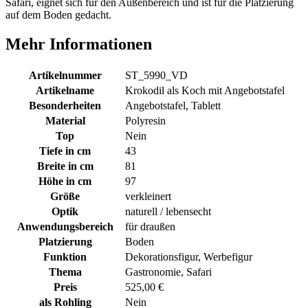
Safari, eignet sich für den Außenbereich und ist für die Platzierung
auf dem Boden gedacht.
Mehr Informationen
Artikelnummer
ST_5990_VD
Artikelname
Krokodil als Koch mit Angebotstafel
Besonderheiten
Angebotstafel, Tablett
Material
Polyresin
Top
Nein
Tiefe in cm
43
Breite in cm
81
Höhe in cm
97
Größe
verkleinert
Optik
naturell / lebensecht
Anwendungsbereich
für draußen
Platzierung
Boden
Funktion
Dekorationsfigur, Werbefigur
Thema
Gastronomie, Safari
Preis
525,00 €
als Rohling
Nein