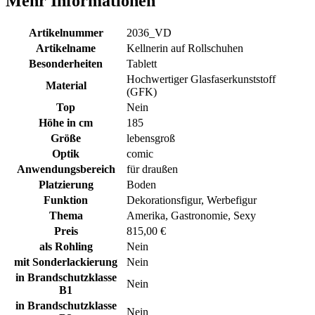
Mehr Informationen
Artikelnummer
2036_VD
Artikelname
Kellnerin auf Rollschuhen
Besonderheiten
Tablett
Hochwertiger Glasfaserkunststoff
Material
(GFK)
Top
Nein
Höhe in cm
185
Größe
lebensgroß
Optik
comic
Anwendungsbereich
für draußen
Platzierung
Boden
Funktion
Dekorationsfigur, Werbefigur
Thema
Amerika, Gastronomie, Sexy
Preis
815,00 €
als Rohling
Nein
mit Sonderlackierung
Nein
in Brandschutzklasse
Nein
B1
in Brandschutzklasse
Nein