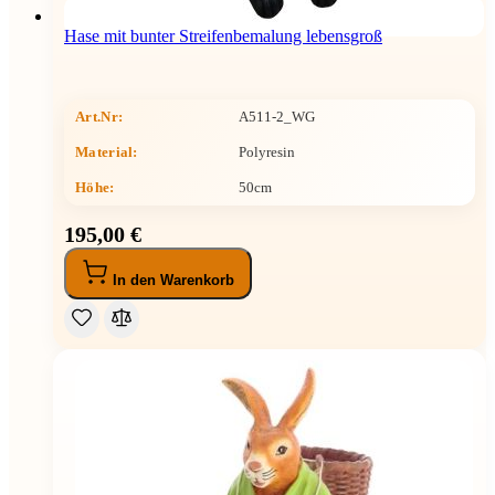
Hase mit bunter Streifenbemalung lebensgroß
Art.Nr:
A511-2_WG
Material:
Polyresin
Höhe
:
50cm
195,00 €
In den Warenkorb