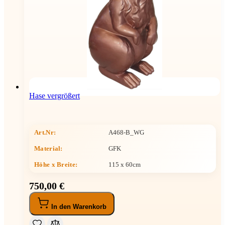
Hase vergrößert
Art.Nr:
A468-B_WG
Material:
GFK
Höhe x Breite
:
115 x 60cm
750,00 €
In den Warenkorb