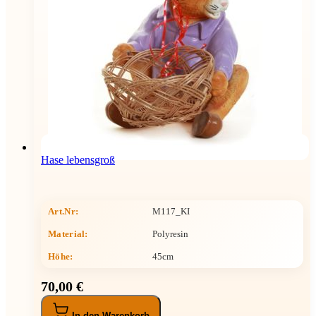
Hase lebensgroß
Art.Nr:
M117_KI
Material:
Polyresin
Höhe
:
45cm
70,00 €
In den Warenkorb