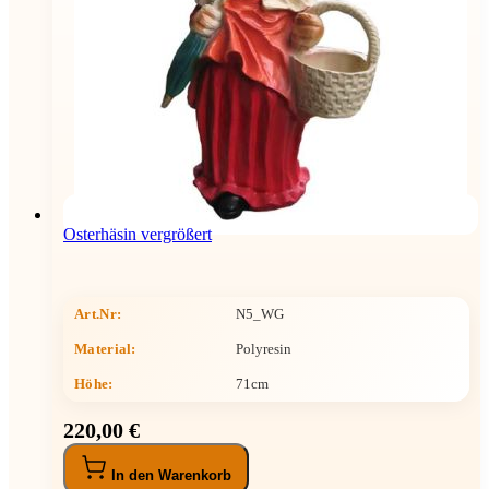
Osterhäsin vergrößert
Art.Nr:
N5_WG
Material:
Polyresin
Höhe
:
71cm
220,00 €
In den Warenkorb