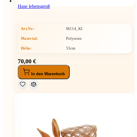
Hase lebensgroß
Art.Nr:
M114_KI
Material:
Polyresin
Höhe
:
53cm
70,00 €
In den Warenkorb