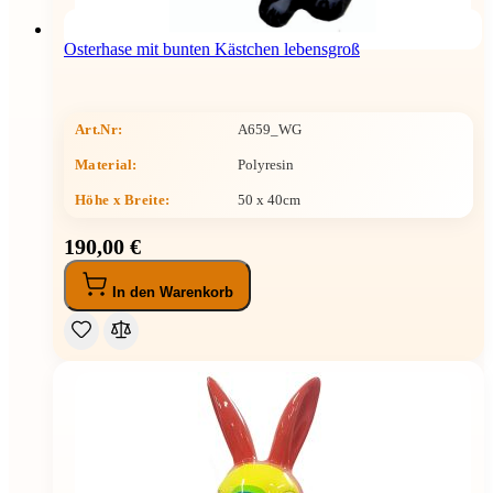
Osterhase mit bunten Kästchen lebensgroß
Art.Nr:
A659_WG
Material:
Polyresin
Höhe x Breite
:
50 x 40cm
190,00 €
In den Warenkorb