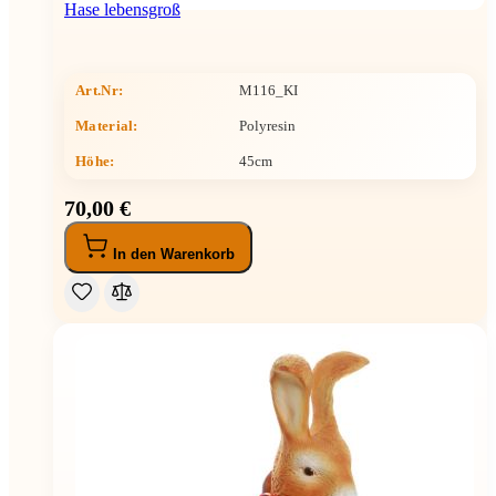
Hase lebensgroß
Art.Nr:
M116_KI
Material:
Polyresin
Höhe
:
45cm
70,00 €
In den Warenkorb