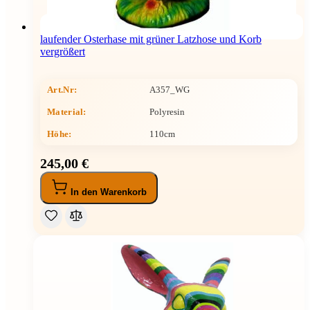
laufender Osterhase mit grüner Latzhose und Korb
vergrößert
Art.Nr:
A357_WG
Material:
Polyresin
Höhe
:
110cm
245,00 €
In den Warenkorb