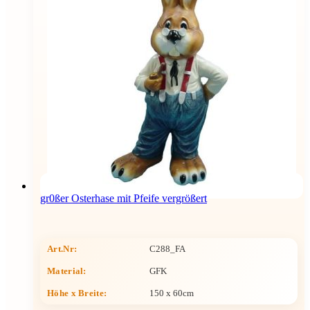
gr0ßer Osterhase mit Pfeife vergrößert
Art.Nr:
C288_FA
Material:
GFK
Höhe x Breite
:
150 x 60cm