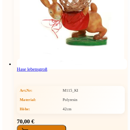
Hase lebensgroß
Art.Nr:
M115_KI
Material:
Polyresin
Höhe
:
42cm
70,00 €