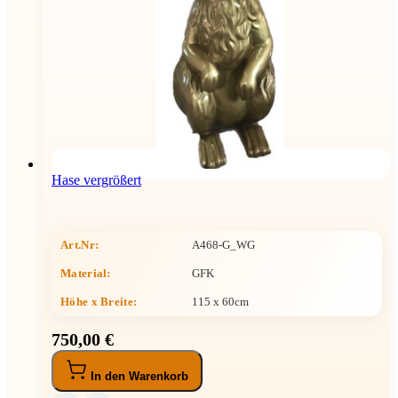
Hase vergrößert
Art.Nr:
A468-G_WG
Material:
GFK
Höhe x Breite
:
115 x 60cm
750,00 €
In den Warenkorb