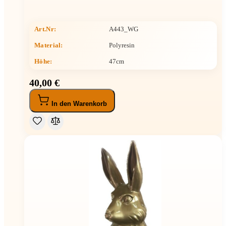
Art.Nr:
A443_WG
Material:
Polyresin
Höhe
:
47cm
40,00 €
In den Warenkorb