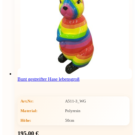
Bunt gestreifter Hase lebensgroß
Art.Nr:
A511-3_WG
Material:
Polyresin
Höhe
:
50cm
195,00 €