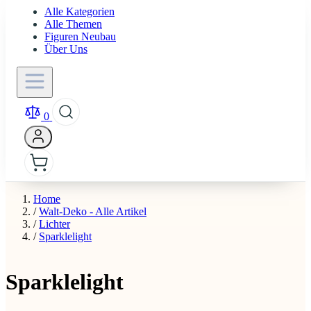
Alle Kategorien
Alle Themen
Figuren Neubau
Über Uns
0
Home
/
Walt-Deko - Alle Artikel
/
Lichter
/
Sparklelight
Sparklelight