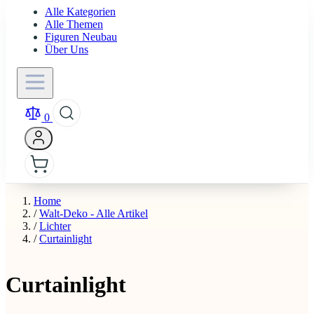
Alle Kategorien
Alle Themen
Figuren Neubau
Über Uns
0
Home
/
Walt-Deko - Alle Artikel
/
Lichter
/
Curtainlight
Curtainlight