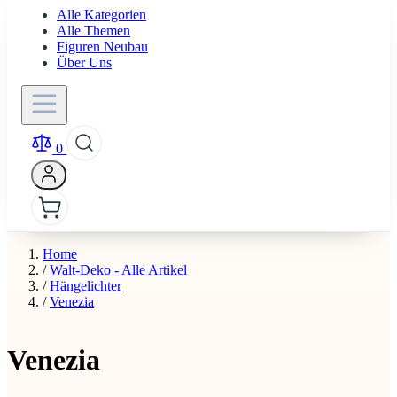
Alle Kategorien
Alle Themen
Figuren Neubau
Über Uns
0
Home
/
Walt-Deko - Alle Artikel
/
Hängelichter
/
Venezia
Venezia