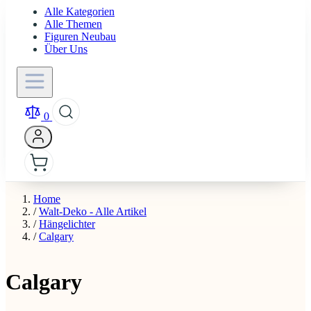
Alle Kategorien
Alle Themen
Figuren Neubau
Über Uns
0
Home
/
Walt-Deko - Alle Artikel
/
Hängelichter
/
Calgary
Calgary