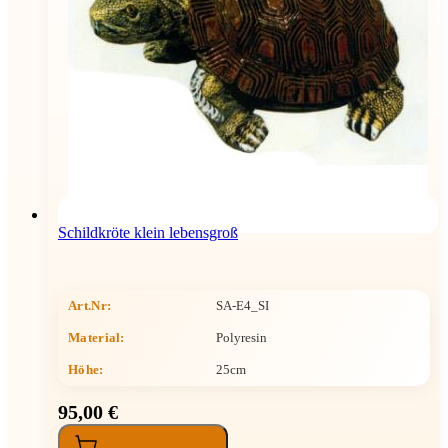
Schildkröte klein lebensgroß
Art.Nr:
SA-E4_SI
Material:
Polyresin
Höhe
:
25cm
95,00 €