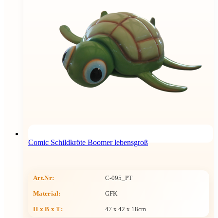
Comic Schildkröte Boomer lebensgroß
Art.Nr:
C-095_PT
Material:
GFK
H x B x T
:
47 x 42 x 18cm