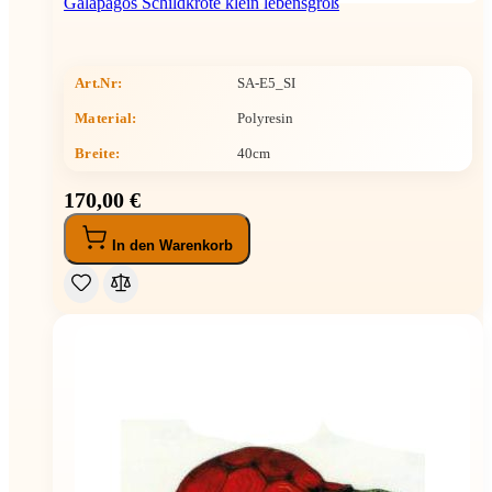
Galapagos Schildkröte klein lebensgroß
Art.Nr:
SA-E5_SI
Material:
Polyresin
Breite
:
40cm
170,00 €
In den Warenkorb