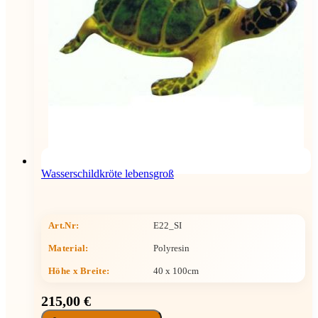
Wasserschildkröte lebensgroß
Art.Nr:
E22_SI
Material:
Polyresin
Höhe x Breite
:
40 x 100cm
215,00 €