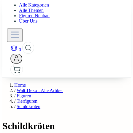
Alle Kategorien
Alle Themen
Figuren Neubau
Über Uns
0
Home
/
Walt-Deko - Alle Artikel
/
Figuren
/
Tierfiguren
/
Schildkröten
Schildkröten