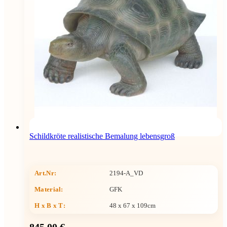
Schildkröte realistische Bemalung lebensgroß
Art.Nr:
2194-A_VD
Material:
GFK
H x B x T
:
48 x 67 x 109cm
845,00 €