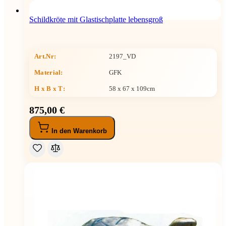
Schildkröte mit Glastischplatte lebensgroß
Art.Nr:
2197_VD
Material:
GFK
H x B x T
:
58 x 67 x 109cm
875,00 €
In den Warenkorb