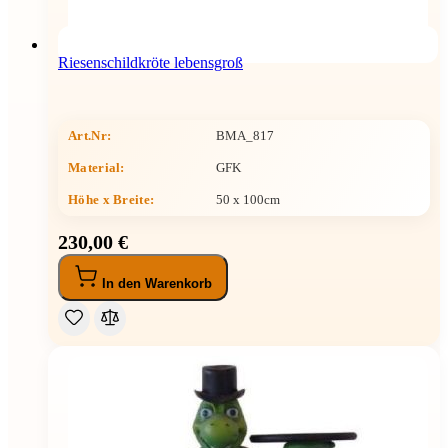
Riesenschildkröte lebensgroß
Art.Nr:
BMA_817
Material:
GFK
Höhe x Breite
:
50 x 100cm
230,00 €
In den Warenkorb