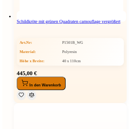
Schildkröte mit grünen Quadraten camouflage vergrößert
Art.Nr:
P1501B_WG
Material:
Polyresin
Höhe x Breite
:
40 x 110cm
445,00 €
In den Warenkorb