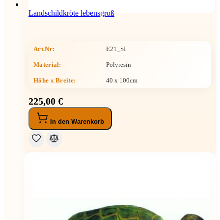
Landschildkröte lebensgroß
Art.Nr:
E21_SI
Material:
Polyresin
Höhe x Breite
:
40 x 100cm
225,00 €
In den Warenkorb