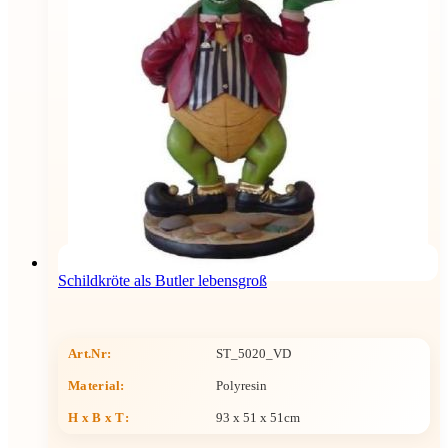
Schildkröte als Butler lebensgroß
Art.Nr:
ST_5020_VD
Material:
Polyresin
H x B x T
:
93 x 51 x 51cm