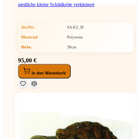
niedliche kleine Schildkröte verkleinert
Art.Nr:
SA-E3_SI
Material:
Polyresin
Höhe
:
30cm
95,00 €
In den Warenkorb