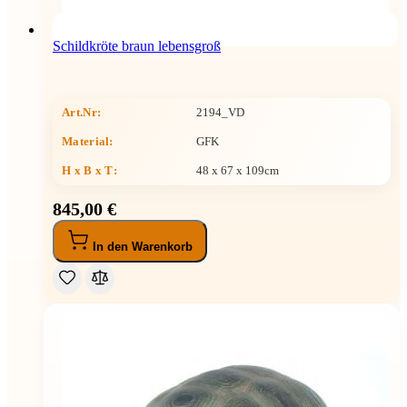
Schildkröte braun lebensgroß
Art.Nr:
2194_VD
Material:
GFK
H x B x T
:
48 x 67 x 109cm
845,00 €
In den Warenkorb