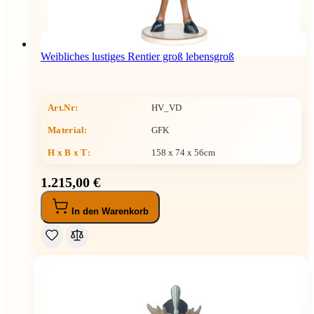
Weibliches lustiges Rentier groß lebensgroß
Art.Nr:
HV_VD
Material:
GFK
H x B x T
:
158 x 74 x 56cm
1.215,00 €
In den Warenkorb