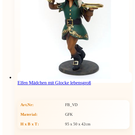
Elfen Mädchen mit Glocke lebensgroß
Art.Nr:
FB_VD
Material:
GFK
H x B x T
:
95 x 50 x 42cm