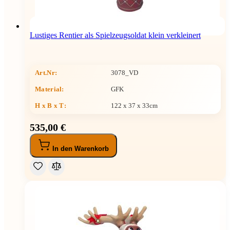
Lustiges Rentier als Spielzeugsoldat klein verkleinert
Art.Nr:
3078_VD
Material:
GFK
H x B x T
:
122 x 37 x 33cm
535,00 €
In den Warenkorb