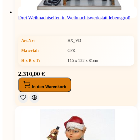
Drei Weihnachtselfen in Weihnachtswerkstatt lebensgroß
Art.Nr:
HX_VD
Material:
GFK
H x B x T
:
115 x 122 x 81cm
2.310,00 €
In den Warenkorb