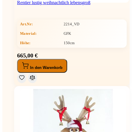
Rentier lustig weihnachtlich lebensgroß
Art.Nr:
2214_VD
Material:
GFK
Höhe
:
150cm
665,00 €
In den Warenkorb