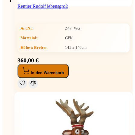
Rentier Rudolf lebensgroß
Art.Nr:
Z47_WG
Material:
GFK
Höhe x Breite
:
145 x 140cm
360,00 €
In den Warenkorb