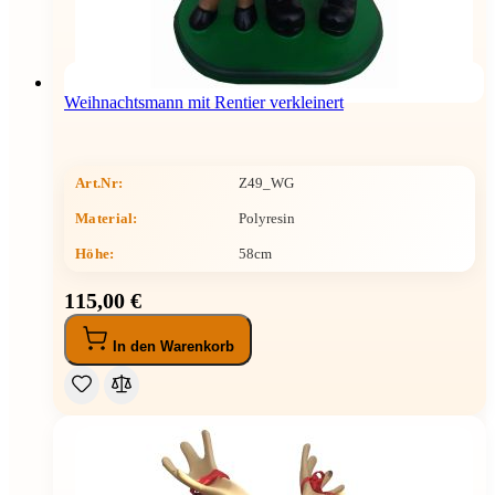
Weihnachtsmann mit Rentier verkleinert
Art.Nr:
Z49_WG
Material:
Polyresin
Höhe
:
58cm
115,00 €
In den Warenkorb