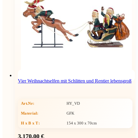
Vier Weihnachtselfen mit Schlitten und Rentier lebensgroß
Art.Nr:
HY_VD
Material:
GFK
H x B x T
:
154 x 300 x 70cm
3.170,00 €