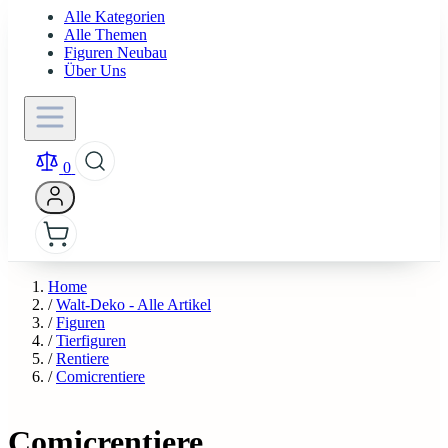
Alle Kategorien
Alle Themen
Figuren Neubau
Über Uns
0
Home
/
Walt-Deko - Alle Artikel
/
Figuren
/
Tierfiguren
/
Rentiere
/
Comicrentiere
Comicrentiere