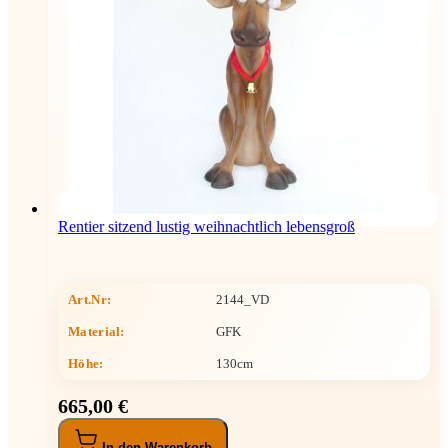
Rentier sitzend lustig weihnachtlich lebensgroß
Art.Nr:
2144_VD
Material:
GFK
Höhe
:
130cm
665,00 €
In den Warenkorb