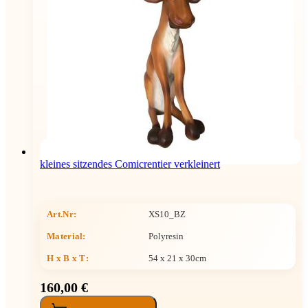
kleines sitzendes Comicrentier verkleinert
Art.Nr:
XS10_BZ
Material:
Polyresin
H x B x T
:
54 x 21 x 30cm
160,00 €