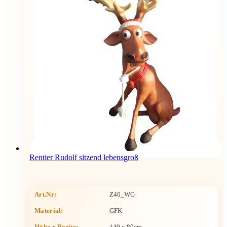
Rentier Rudolf sitzend lebensgroß
Art.Nr:
Z46_WG
Material:
GFK
Höhe x Breite
:
140 x 80cm