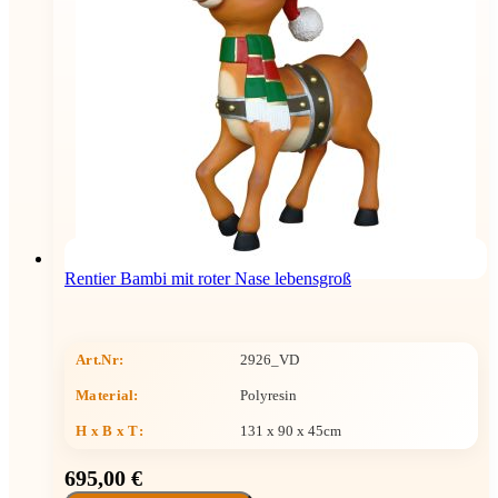
Rentier Bambi mit roter Nase lebensgroß
Art.Nr:
2926_VD
Material:
Polyresin
H x B x T
:
131 x 90 x 45cm
695,00 €