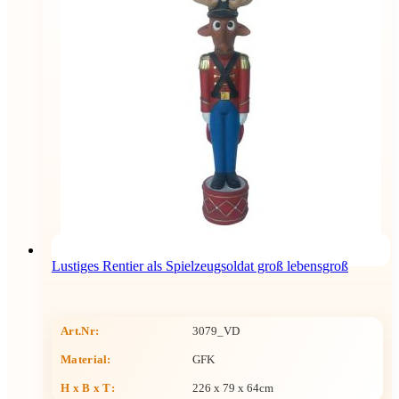
Lustiges Rentier als Spielzeugsoldat groß lebensgroß
Art.Nr:
3079_VD
Material:
GFK
H x B x T
:
226 x 79 x 64cm