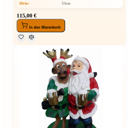
Höhe
:
53cm
115,00 €
In den Warenkorb