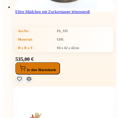
Elfen Mädchen mit Zuckerstange lebensgroß
Art.Nr:
FA_VD
Material:
GFK
H x B x T
:
94 x 42 x 42cm
535,00 €
In den Warenkorb