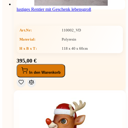
lustiges Rentier mit Geschenk lebensgroß
Art.Nr:
110002_VD
Material:
Polyresin
H x B x T
:
118 x 40 x 60cm
395,00 €
In den Warenkorb