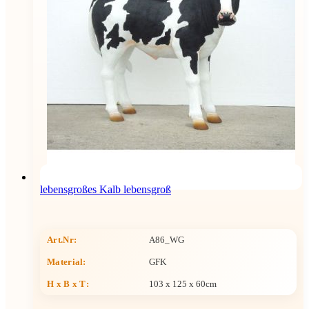
lebensgroßes Kalb lebensgroß
Art.Nr:
A86_WG
Material:
GFK
H x B x T
:
103 x 125 x 60cm