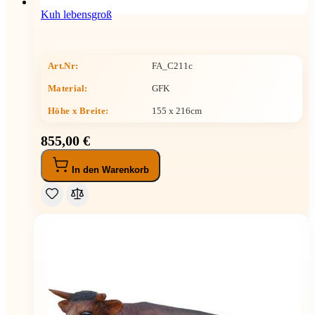
Kuh lebensgroß
Art.Nr:
FA_C211c
Material:
GFK
Höhe x Breite
:
155 x 216cm
855,00 €
In den Warenkorb