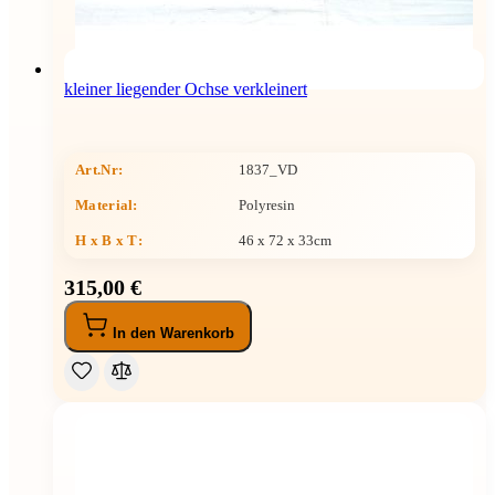
kleiner liegender Ochse verkleinert
Art.Nr:
1837_VD
Material:
Polyresin
H x B x T
:
46 x 72 x 33cm
315,00 €
In den Warenkorb