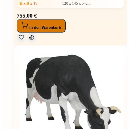
H x B x T
:
120 x 145 x 54cm
755,00 €
In den Warenkorb