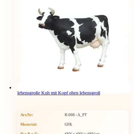
lebensgroße Kuh mit Kopf oben lebensgroß
Art.Nr:
R-008 - A_PT
Material:
GFK
H x B x T
:
#NV x #NV x #NVcm