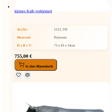
kleines Kalb verkleinert
Art.Nr:
2123_VD
Material:
Polyresin
H x B x T
:
73 x 93 x 34cm
755,00 €
In den Warenkorb