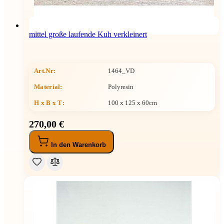
mittel große laufende Kuh verkleinert
Art.Nr:
1464_VD
Material:
Polyresin
H x B x T
:
100 x 125 x 60cm
270,00 €
In den Warenkorb