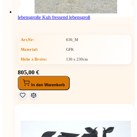
lebensgroße Kuh fressend lebensgroß
Art.Nr:
636_M
Material:
GFK
Höhe x Breite
:
130 x 230cm
805,00 €
In den Warenkorb