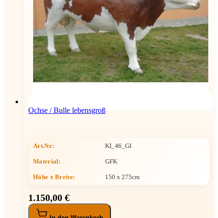
Ochse / Bulle lebensgroß
Art.Nr:
KI_46_GI
Material:
GFK
Höhe x Breite
:
150 x 275cm
1.150,00 €
In den Warenkorb