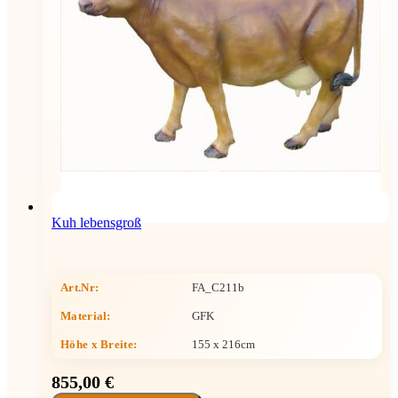
Kuh lebensgroß
Art.Nr:
FA_C211b
Material:
GFK
Höhe x Breite
:
155 x 216cm
855,00 €