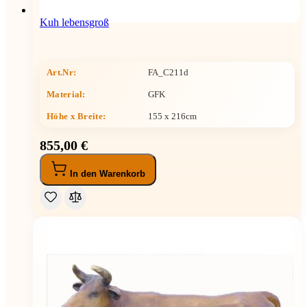
Kuh lebensgroß
Art.Nr:
FA_C211d
Material:
GFK
Höhe x Breite
:
155 x 216cm
855,00 €
In den Warenkorb