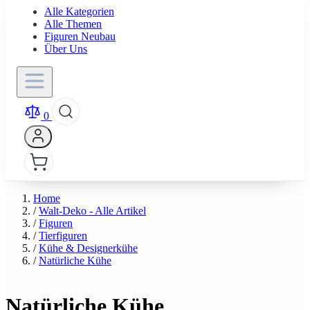
Alle Kategorien
Alle Themen
Figuren Neubau
Über Uns
0
Home
/
Walt-Deko - Alle Artikel
/
Figuren
/
Tierfiguren
/
Kühe & Designerkühe
/
Natürliche Kühe
Natürliche Kühe