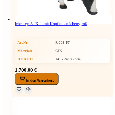
lebensgroße Kuh mit Kopf unten lebensgroß
Art.Nr:
R-008_PT
Material:
GFK
H x B x T
:
141 x 246 x 75cm
1.700,00 €
In den Warenkorb