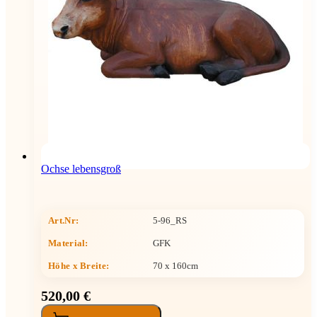
Ochse lebensgroß
Art.Nr:
5-96_RS
Material:
GFK
Höhe x Breite
:
70 x 160cm
520,00 €