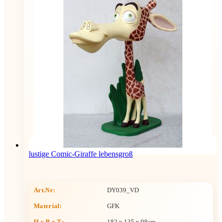
lustige Comic-Giraffe lebensgroß
Art.Nr:
DY039_VD
Material:
GFK
H x B x T
:
182 x 135 x 98cm