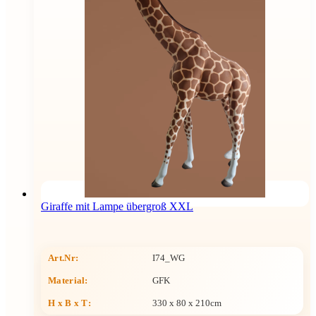
Giraffe mit Lampe übergroß XXL
Art.Nr:
I74_WG
Material:
GFK
H x B x T
:
330 x 80 x 210cm