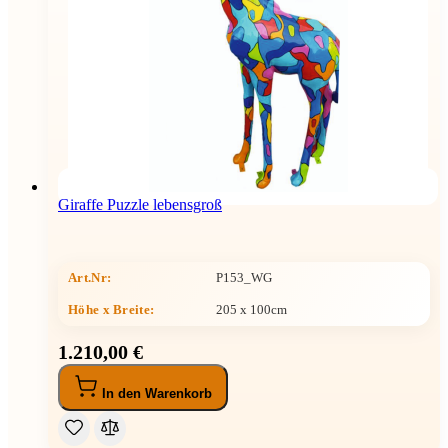
Giraffe Puzzle lebensgroß
Art.Nr:
P153_WG
Höhe x Breite
:
205 x 100cm
1.210,00 €
In den Warenkorb