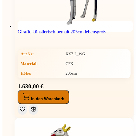
Giraffe künstlerisch bemalt 205cm lebensgroß
Art.Nr:
XX7-2_WG
Material:
GFK
Höhe
:
205cm
1.630,00 €
In den Warenkorb