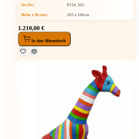
Art.Nr:
P154_WG
Höhe x Breite
:
205 x 100cm
1.210,00 €
In den Warenkorb