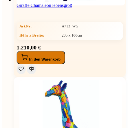
Giraffe Chamäleon lebensgroß
Art.Nr:
A713_WG
Höhe x Breite
:
205 x 100cm
1.210,00 €
In den Warenkorb