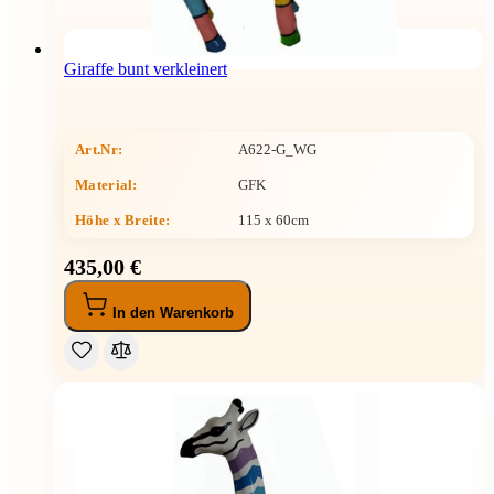
Giraffe bunt verkleinert
Art.Nr:
A622-G_WG
Material:
GFK
Höhe x Breite
:
115 x 60cm
435,00 €
In den Warenkorb