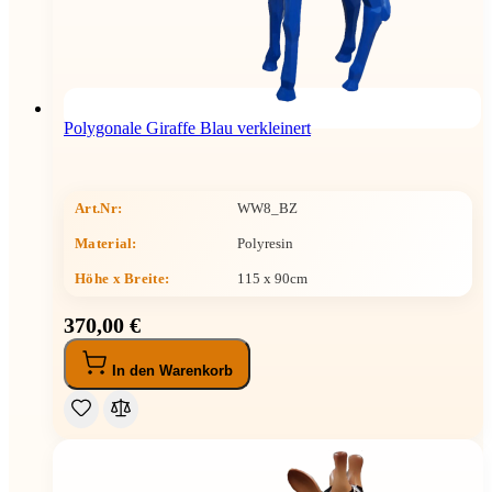
Polygonale Giraffe Blau verkleinert
Art.Nr:
WW8_BZ
Material:
Polyresin
Höhe x Breite
:
115 x 90cm
370,00 €
In den Warenkorb