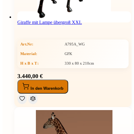
Giraffe mit Lampe übergroß XXL
Art.Nr:
A795A_WG
Material:
GFK
H x B x T
:
330 x 80 x 210cm
3.440,00 €
In den Warenkorb