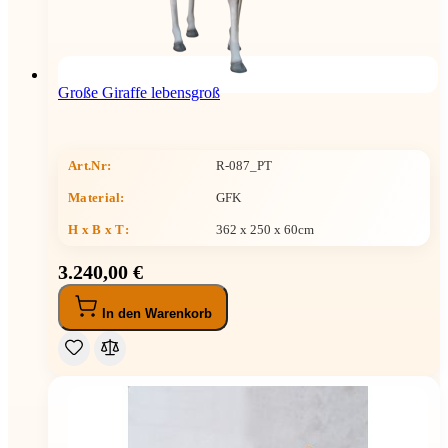
Große Giraffe lebensgroß
Art.Nr:
R-087_PT
Material:
GFK
H x B x T
:
362 x 250 x 60cm
3.240,00 €
In den Warenkorb