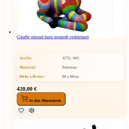
Giraffe sitzend bunt gestreift verkleinert
Art.Nr:
A751_WG
Material:
Polyresin
Höhe x Breite
:
80 x 60cm
420,00 €
In den Warenkorb