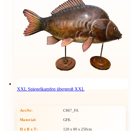
XXL Spiegelkarpfen übergroß XXL
Art.Nr:
C867_FA
Material:
GFK
H x B x T
:
120 x 80 x 250cm