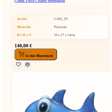
Comic Fisch Chanel lebensgroß
Art.Nr:
C-091_PT
Material:
Polyresin
H x B x T
:
34 x 27 x 14cm
140,00 €
In den Warenkorb