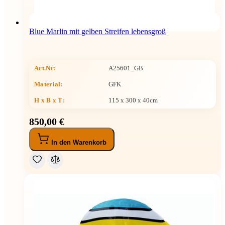
Blue Marlin mit gelben Streifen lebensgroß
Art.Nr:
A25601_GB
Material:
GFK
H x B x T
:
115 x 300 x 40cm
850,00 €
In den Warenkorb