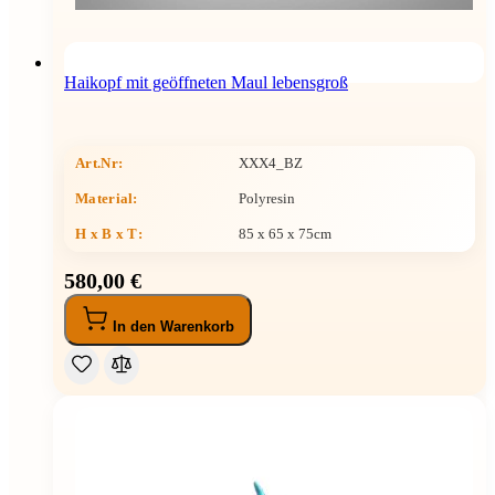
Haikopf mit geöffneten Maul lebensgroß
Art.Nr:
XXX4_BZ
Material:
Polyresin
H x B x T
:
85 x 65 x 75cm
580,00 €
In den Warenkorb