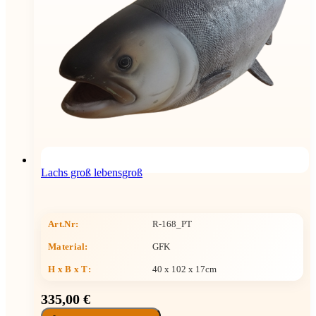
Lachs groß lebensgroß
Art.Nr:
R-168_PT
Material:
GFK
H x B x T
:
40 x 102 x 17cm
335,00 €