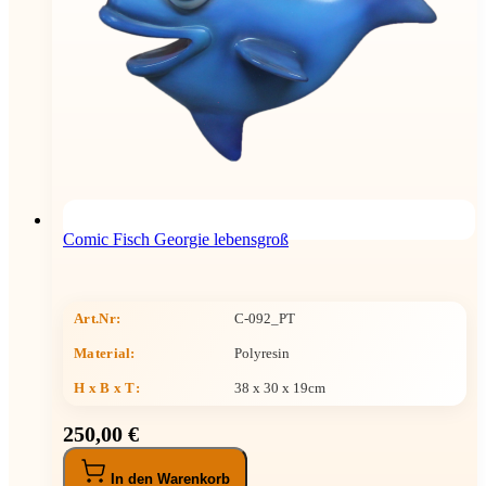
Comic Fisch Georgie lebensgroß
Art.Nr:
C-092_PT
Material:
Polyresin
H x B x T
:
38 x 30 x 19cm
250,00 €
In den Warenkorb