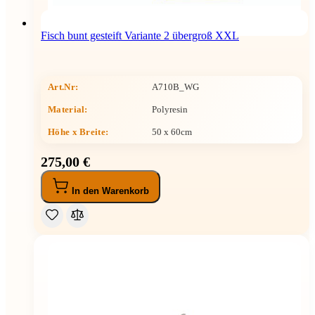
Fisch bunt gesteift Variante 2 übergroß XXL
Art.Nr:
A710B_WG
Material:
Polyresin
Höhe x Breite
:
50 x 60cm
275,00 €
In den Warenkorb