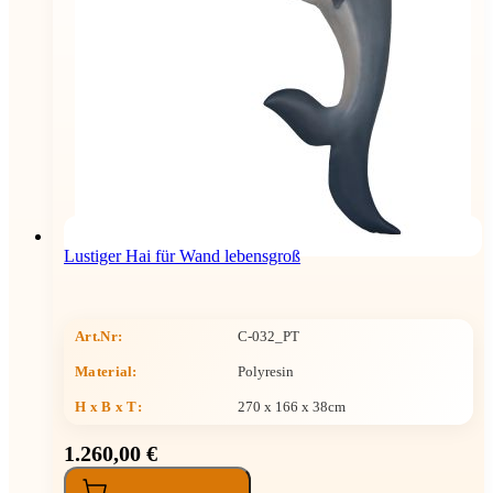
Lustiger Hai für Wand lebensgroß
Art.Nr:
C-032_PT
Material:
Polyresin
H x B x T
:
270 x 166 x 38cm
1.260,00 €