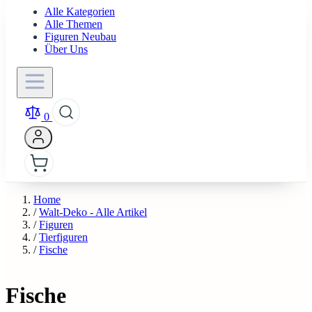
Alle Kategorien
Alle Themen
Figuren Neubau
Über Uns
0
Home
/
Walt-Deko - Alle Artikel
/
Figuren
/
Tierfiguren
/
Fische
Fische