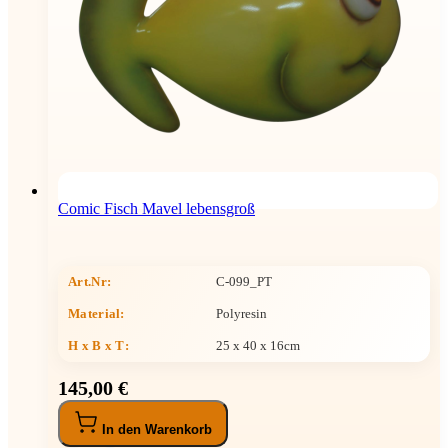
Comic Fisch Mavel lebensgroß
Art.Nr:
C-099_PT
Material:
Polyresin
H x B x T
:
25 x 40 x 16cm
145,00 €
In den Warenkorb