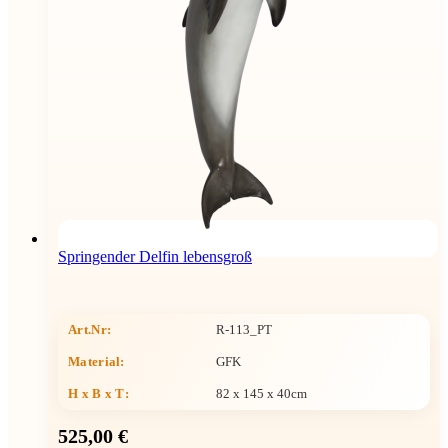
Springender Delfin lebensgroß
Art.Nr:
R-113_PT
Material:
GFK
H x B x T
:
82 x 145 x 40cm
525,00 €