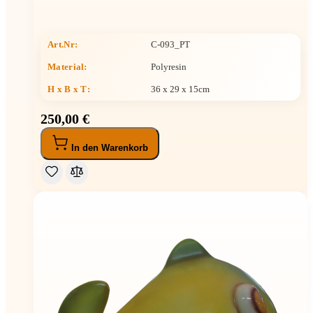
Art.Nr:
C-093_PT
Material:
Polyresin
H x B x T
:
36 x 29 x 15cm
250,00 €
In den Warenkorb