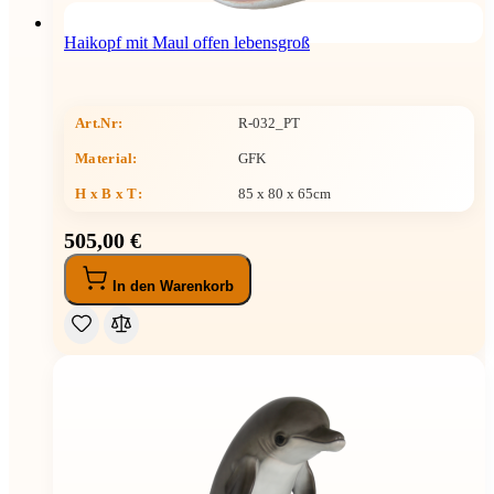
Haikopf mit Maul offen lebensgroß
Art.Nr:
R-032_PT
Material:
GFK
H x B x T
:
85 x 80 x 65cm
505,00 €
In den Warenkorb