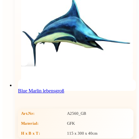
Blue Marlin lebensgroß
Art.Nr:
A2560_GB
Material:
GFK
H x B x T
:
115 x 300 x 40cm