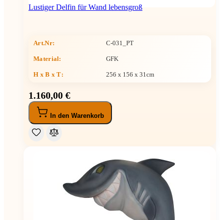
Lustiger Delfin für Wand lebensgroß
Art.Nr:
C-031_PT
Material:
GFK
H x B x T
:
256 x 156 x 31cm
1.160,00 €
In den Warenkorb