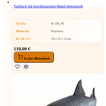
Tunfisch mit geschlossenem Mund lebensgroß
Art.Nr:
R-139_PT
Material:
Polyresin
H x B x T
:
19 x 55 x 11cm
110,00 €
In den Warenkorb