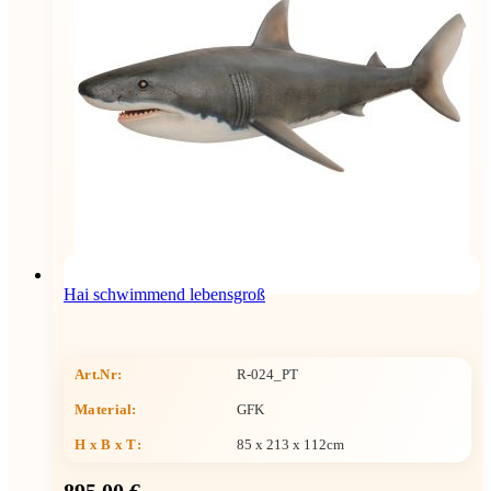
Hai schwimmend lebensgroß
Art.Nr:
R-024_PT
Material:
GFK
H x B x T
:
85 x 213 x 112cm
895,00 €