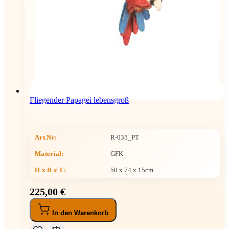
Fliegender Papagei lebensgroß
Art.Nr:
R-035_PT
Material:
GFK
H x B x T
:
50 x 74 x 15cm
225,00 €
In den Warenkorb