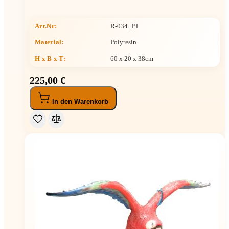
Art.Nr:
R-034_PT
Material:
Polyresin
H x B x T
:
60 x 20 x 38cm
225,00 €
In den Warenkorb