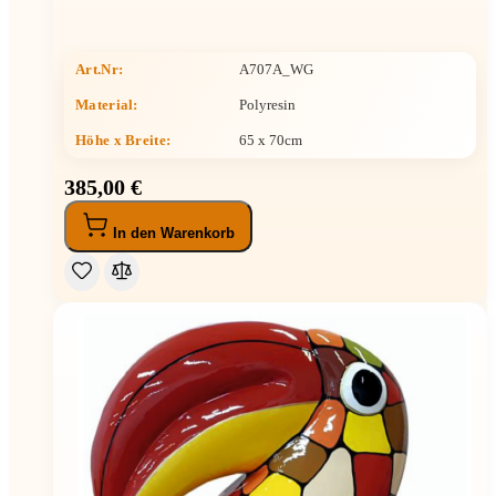
Art.Nr:
A707A_WG
Material:
Polyresin
Höhe x Breite
:
65 x 70cm
385,00 €
In den Warenkorb