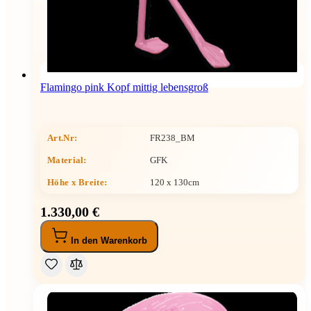
Flamingo pink Kopf mittig lebensgroß
Art.Nr:
FR238_BM
Material:
GFK
Höhe x Breite
:
120 x 130cm
1.330,00 €
In den Warenkorb