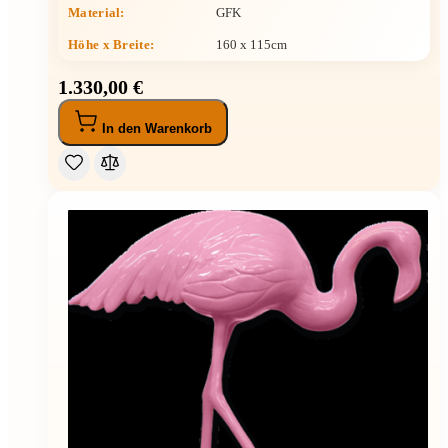
Material:
GFK
Höhe x Breite
:
160 x 115cm
1.330,00 €
In den Warenkorb