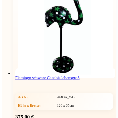
Flamingo schwarz Canabis lebensgroß
Art.Nr:
A683A_WG
Höhe x Breite
:
120 x 65cm
375,00 €