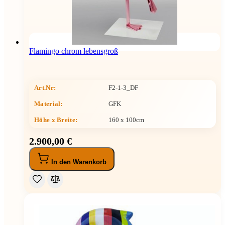
Flamingo chrom lebensgroß
Art.Nr:
F2-1-3_DF
Material:
GFK
Höhe x Breite
:
160 x 100cm
2.900,00 €
In den Warenkorb