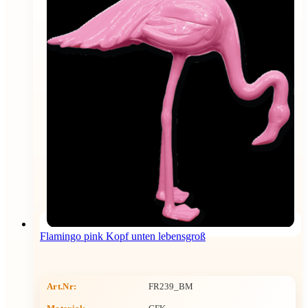
Flamingo pink Kopf unten lebensgroß
Art.Nr:
FR239_BM