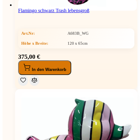
Flamingo schwarz Trash lebensgroß
Art.Nr:
A683B_WG
Höhe x Breite
:
120 x 65cm
375,00 €
In den Warenkorb