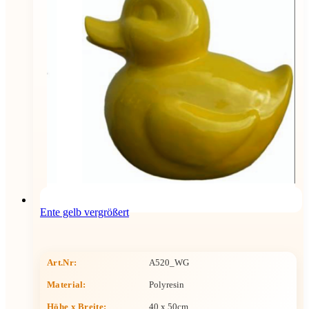
Ente gelb vergrößert
Art.Nr:
A520_WG
Material:
Polyresin
Höhe x Breite
:
40 x 50cm