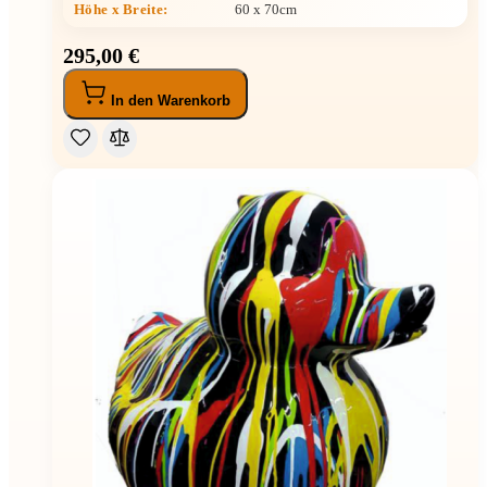
Höhe x Breite
:
60 x 70cm
295,00 €
In den Warenkorb