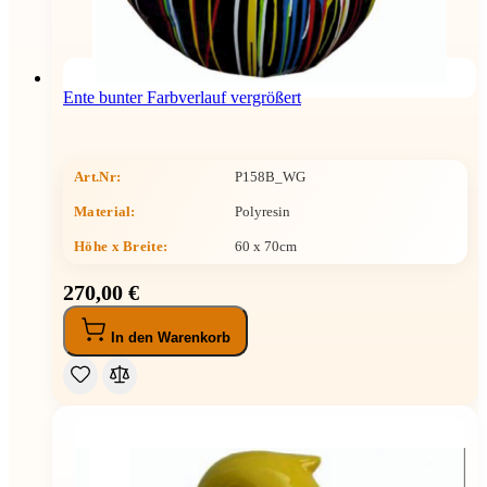
Ente bunter Farbverlauf vergrößert
Art.Nr:
P158B_WG
Material:
Polyresin
Höhe x Breite
:
60 x 70cm
270,00 €
In den Warenkorb