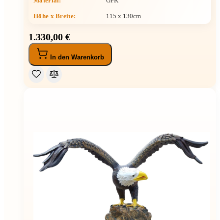
Material:
GFK
Höhe x Breite
:
115 x 130cm
1.330,00 €
In den Warenkorb