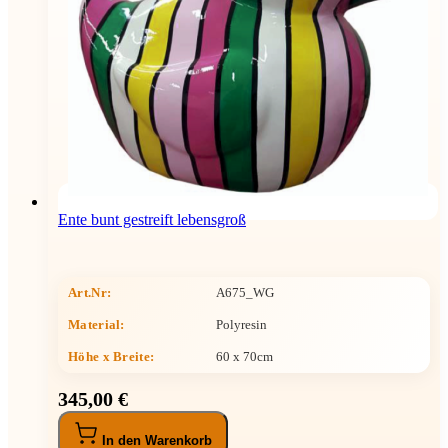
Ente bunt gestreift lebensgroß
Art.Nr:
A675_WG
Material:
Polyresin
Höhe x Breite
:
60 x 70cm
345,00 €
In den Warenkorb