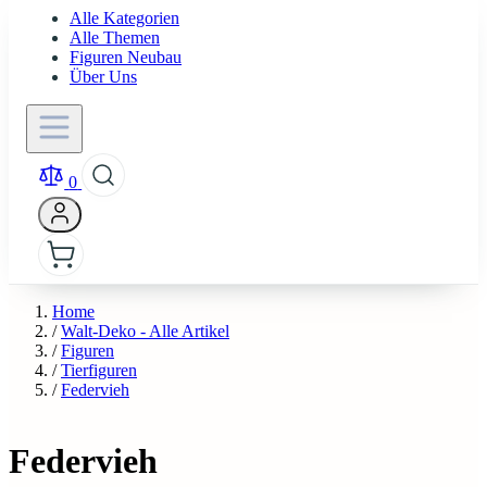
Alle Kategorien
Alle Themen
Figuren Neubau
Über Uns
0
Home
/
Walt-Deko - Alle Artikel
/
Figuren
/
Tierfiguren
/
Federvieh
Federvieh