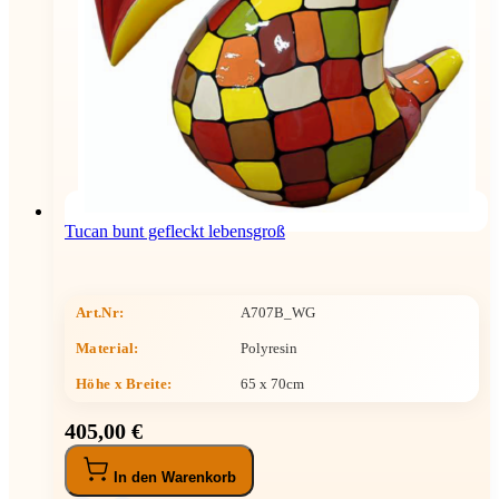
Tucan bunt gefleckt lebensgroß
Art.Nr:
A707B_WG
Material:
Polyresin
Höhe x Breite
:
65 x 70cm
405,00 €
In den Warenkorb