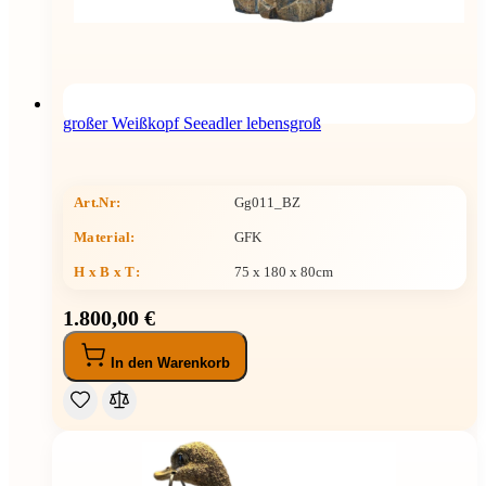
großer Weißkopf Seeadler lebensgroß
Art.Nr:
Gg011_BZ
Material:
GFK
H x B x T
:
75 x 180 x 80cm
1.800,00 €
In den Warenkorb