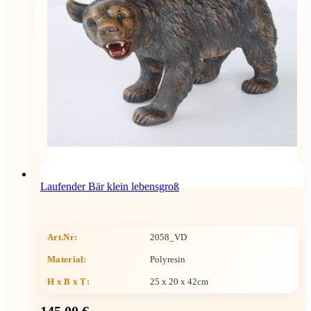
Laufender Bär klein lebensgroß
Art.Nr:
2058_VD
Material:
Polyresin
H x B x T
:
25 x 20 x 42cm
145,00 €