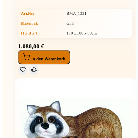
Art.Nr:
BMA_1331
Material:
GFK
H x B x T
:
170 x 100 x 60cm
1.080,00 €
In den Warenkorb