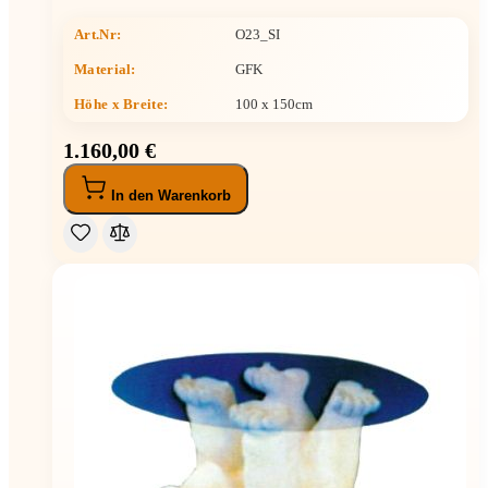
Art.Nr:
O23_SI
Material:
GFK
Höhe x Breite
:
100 x 150cm
1.160,00 €
In den Warenkorb