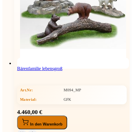
Bärenfamilie lebensgroß
Art.Nr:
M094_MP
Material:
GFK
4.460,00 €
In den Warenkorb