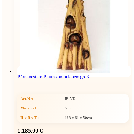
Bärennest im Baumstamm lebensgroß
Art.Nr:
IF_VD
Material:
GFK
H x B x T
:
168 x 61 x 50cm
1.185,00 €