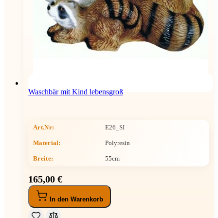
Waschbär mit Kind lebensgroß
Art.Nr:
E26_SI
Material:
Polyresin
Breite
:
55cm
165,00 €
In den Warenkorb