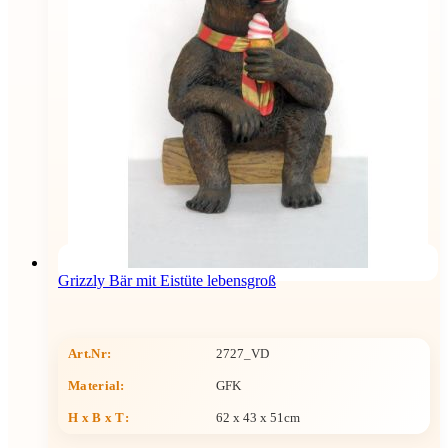
Grizzly Bär mit Eistüte lebensgroß
Art.Nr:
2727_VD
Material:
GFK
H x B x T
:
62 x 43 x 51cm