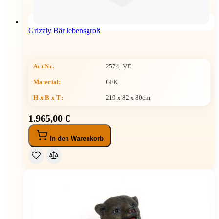
Grizzly Bär lebensgroß
Art.Nr:
2574_VD
Material:
GFK
H x B x T
:
219 x 82 x 80cm
1.965,00 €
In den Warenkorb