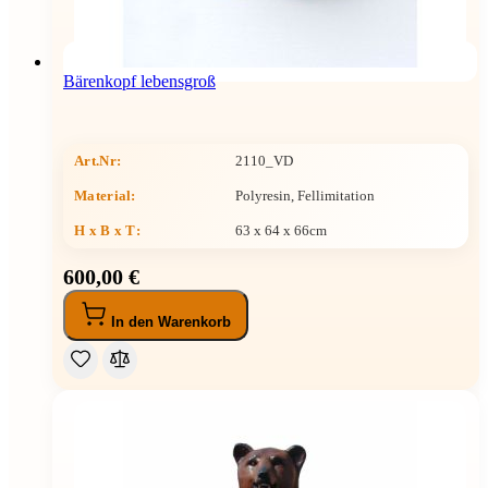
Bärenkopf lebensgroß
Art.Nr:
2110_VD
Material:
Polyresin, Fellimitation
H x B x T
:
63 x 64 x 66cm
600,00 €
In den Warenkorb