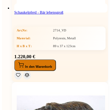
Schaukelpferd - Bär lebensgroß
Art.Nr:
2714_VD
Material:
Polyresin, Metall
H x B x T
:
89 x 37 x 123cm
1.220,00 €
In den Warenkorb