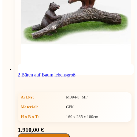
2 Bären auf Baum lebensgroß
Art.Nr:
M094-b_MP
Material:
GFK
H x B x T
:
160 x 285 x 100cm
1.910,00 €