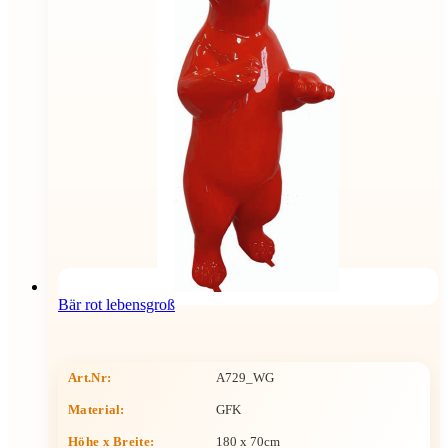
Bär rot lebensgroß
Art.Nr:
A729_WG
Material:
GFK
Höhe x Breite
:
180 x 70cm