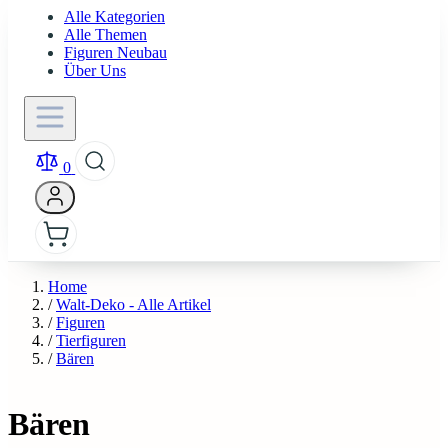
Alle Kategorien
Alle Themen
Figuren Neubau
Über Uns
0
Home
/
Walt-Deko - Alle Artikel
/
Figuren
/
Tierfiguren
/
Bären
Bären