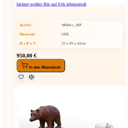
kleiner weißer Bär auf Fels lebensgroß
Art.Nr:
M094-c_MP
Material:
GFK
H x B x T
:
55 x 95 x 42cm
950,00 €
In den Warenkorb