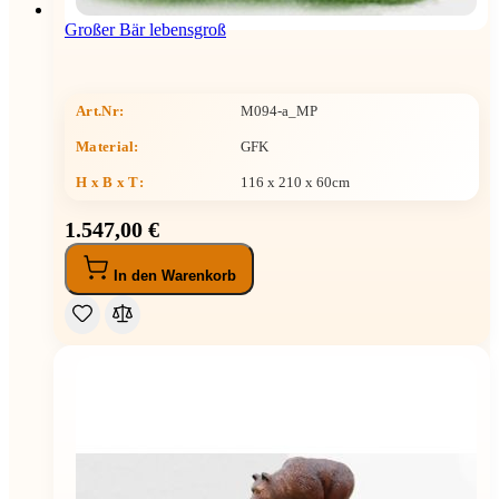
Großer Bär lebensgroß
Art.Nr:
M094-a_MP
Material:
GFK
H x B x T
:
116 x 210 x 60cm
1.547,00 €
In den Warenkorb