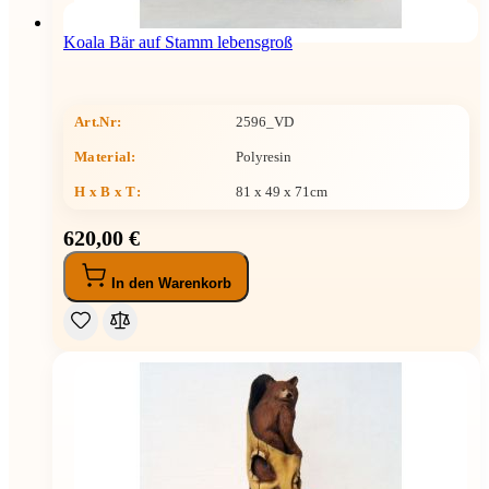
Koala Bär auf Stamm lebensgroß
Art.Nr:
2596_VD
Material:
Polyresin
H x B x T
:
81 x 49 x 71cm
620,00 €
In den Warenkorb