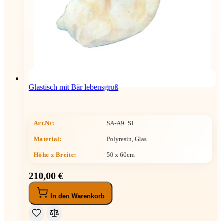
Glastisch mit Bär lebensgroß
Art.Nr:
SA-A9_SI
Material:
Polyresin, Glas
Höhe x Breite
:
50 x 60cm
210,00 €
In den Warenkorb