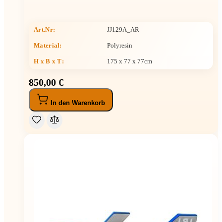
Art.Nr:
JJ129A_AR
Material:
Polyresin
H x B x T
:
175 x 77 x 77cm
850,00 €
In den Warenkorb