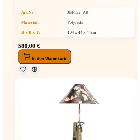
Art.Nr:
JBF152_AR
Material:
Polyresin
H x B x T
:
104 x 44 x 44cm
580,00 €
In den Warenkorb