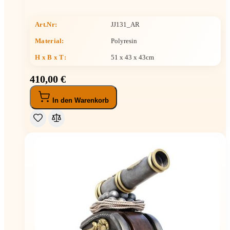
Art.Nr:
JJ131_AR
Material:
Polyresin
H x B x T
:
51 x 43 x 43cm
410,00 €
In den Warenkorb