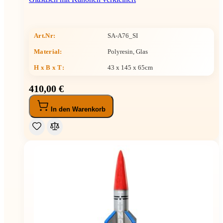
Art.Nr:
SA-A76_SI
Material:
Polyresin, Glas
H x B x T
:
43 x 145 x 65cm
410,00 €
In den Warenkorb