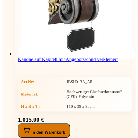
Kanone auf Kapitell mit Angebotsschild verkleinert
Art.Nr:
JBSH013A_AR
Hochwertiger Glasfaserkunststoff
Material:
(GFK), Polyresin
H x B x T
:
110 x 38 x 85cm
1.015,00 €
In den Warenkorb