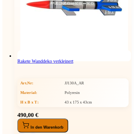
Rakete Wanddeko verkleinert
Art.Nr:
JJ130A_AR
Material:
Polyresin
H x B x T
:
43 x 175 x 43cm
490,00 €
In den Warenkorb