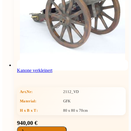
Kanone verkleinert
Art.Nr:
2112_VD
Material:
GFK
H x B x T
:
80 x 80 x 70cm
940,00 €