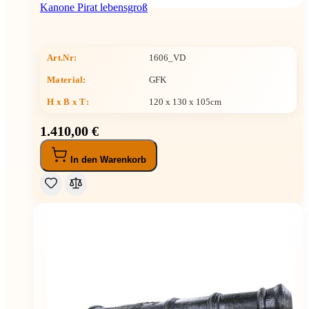
Kanone Pirat lebensgroß
Art.Nr:
1606_VD
Material:
GFK
H x B x T
:
120 x 130 x 105cm
1.410,00 €
In den Warenkorb