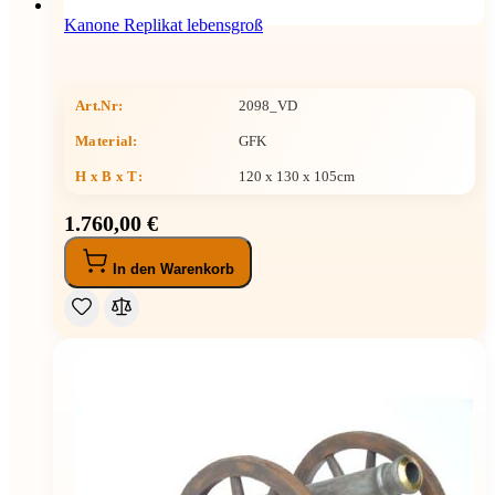
Kanone Replikat lebensgroß
Art.Nr:
2098_VD
Material:
GFK
H x B x T
:
120 x 130 x 105cm
1.760,00 €
In den Warenkorb