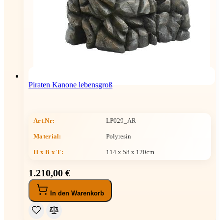
Piraten Kanone lebensgroß
Art.Nr:
LP029_AR
Material:
Polyresin
H x B x T
:
114 x 58 x 120cm
1.210,00 €
In den Warenkorb