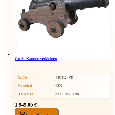
Große Kanone verkleinert
Art.Nr:
FSC312_VD
Material:
GFK
H x B x T
:
82 x 170 x 74cm
1.945,00 €