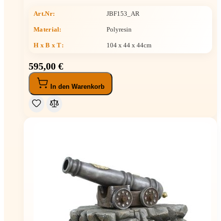
Art.Nr:
JBF153_AR
Material:
Polyresin
H x B x T
:
104 x 44 x 44cm
595,00 €
In den Warenkorb