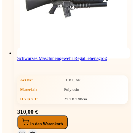
Schwarzes Maschinengewehr Regal lebensgroß
Art.Nr:
JJ181_AR
Material:
Polyresin
H x B x T
:
25 x 8 x 98cm
310,00 €
In den Warenkorb