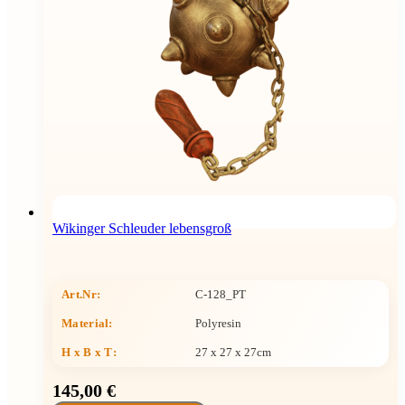
Wikinger Schleuder lebensgroß
Art.Nr:
C-128_PT
Material:
Polyresin
H x B x T
:
27 x 27 x 27cm
145,00 €