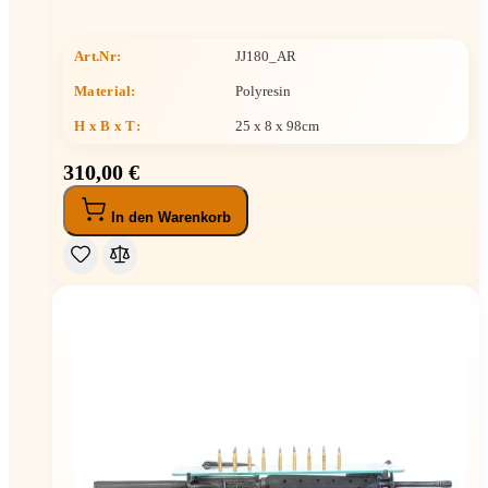
Art.Nr:
JJ180_AR
Material:
Polyresin
H x B x T
:
25 x 8 x 98cm
310,00 €
In den Warenkorb