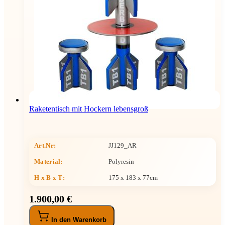
Raketentisch mit Hockern lebensgroß
Art.Nr:
JJ129_AR
Material:
Polyresin
H x B x T
:
175 x 183 x 77cm
1.900,00 €
In den Warenkorb