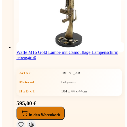
Waffe M16 Gold Lampe mit Camouflage Lampenschirm
lebensgroß
Art.Nr:
JBF151_AR
Material:
Polyresin
H x B x T
:
104 x 44 x 44cm
595,00 €
In den Warenkorb