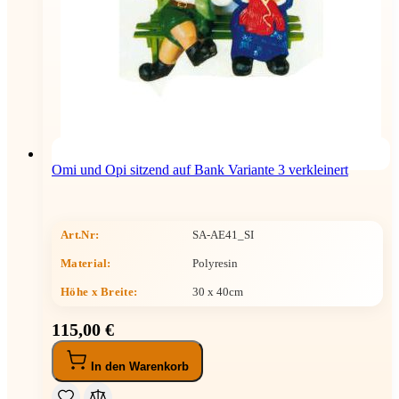
Omi und Opi sitzend auf Bank Variante 3 verkleinert
Art.Nr:
SA-AE41_SI
Material:
Polyresin
Höhe x Breite
:
30 x 40cm
115,00 €
In den Warenkorb