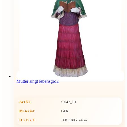
Mutter singt lebensgroß
Art.Nr:
S-042_PT
Material:
GFK
H x B x T
:
168 x 80 x 74cm