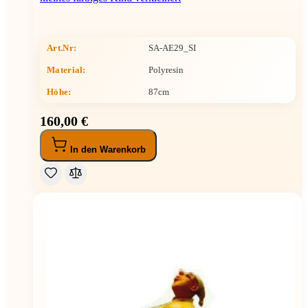
Art.Nr:
SA-AE29_SI
Material:
Polyresin
Höhe
:
87cm
160,00 €
In den Warenkorb