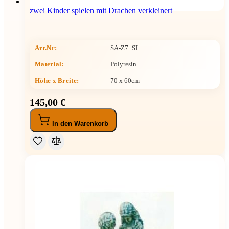
zwei Kinder spielen mit Drachen verkleinert
Art.Nr:
SA-Z7_SI
Material:
Polyresin
Höhe x Breite
:
70 x 60cm
145,00 €
In den Warenkorb