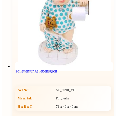
Toilettenjunge lebensgroß
Art.Nr:
ST_6090_VD
Material:
Polyresin
H x B x T
:
71 x 46 x 40cm