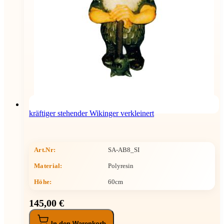
kräftiger stehender Wikinger verkleinert
Art.Nr:
SA-AB8_SI
Material:
Polyresin
Höhe
:
60cm
145,00 €
In den Warenkorb