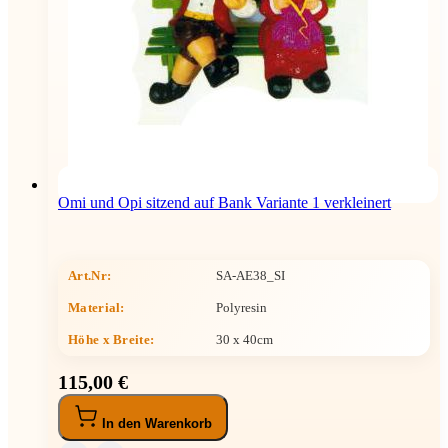
Omi und Opi sitzend auf Bank Variante 1 verkleinert
Art.Nr:
SA-AE38_SI
Material:
Polyresin
Höhe x Breite
:
30 x 40cm
115,00 €
In den Warenkorb