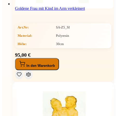
Goldene Frau mit Kind im Arm verkleinert
Art.Nr:
SA-Z5_SI
Material:
Polyresin
Höhe
:
30cm
95,00 €
In den Warenkorb