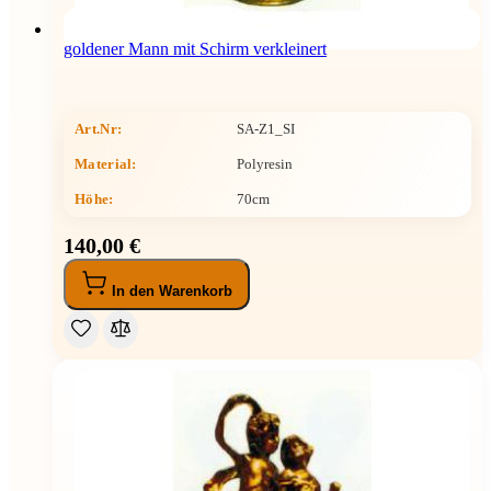
goldener Mann mit Schirm verkleinert
Art.Nr:
SA-Z1_SI
Material:
Polyresin
Höhe
:
70cm
140,00 €
In den Warenkorb