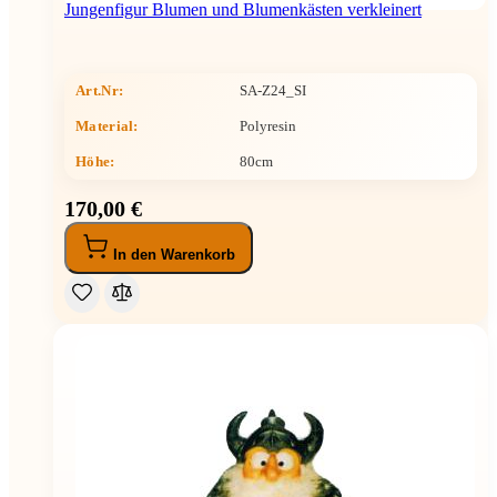
Jungenfigur Blumen und Blumenkästen verkleinert
Art.Nr:
SA-Z24_SI
Material:
Polyresin
Höhe
:
80cm
170,00 €
In den Warenkorb