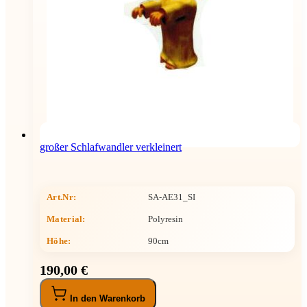
großer Schlafwandler verkleinert
Art.Nr:
SA-AE31_SI
Material:
Polyresin
Höhe
:
90cm
190,00 €
In den Warenkorb