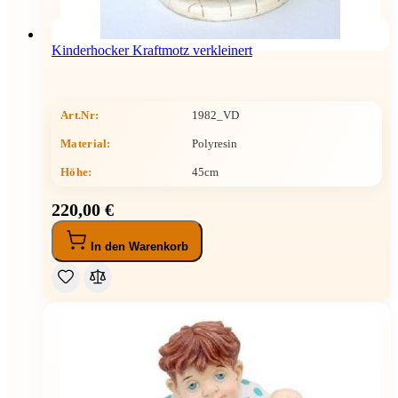
Kinderhocker Kraftmotz verkleinert
Art.Nr:
1982_VD
Material:
Polyresin
Höhe
:
45cm
220,00 €
In den Warenkorb