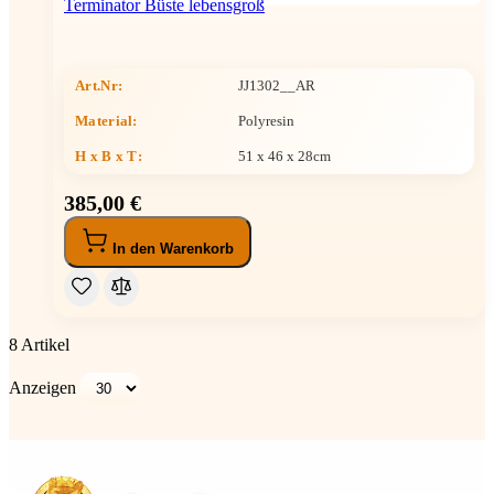
Terminator Büste lebensgroß
Art.Nr:
JJ1302__AR
Material:
Polyresin
H x B x T
:
51 x 46 x 28cm
385,00 €
In den Warenkorb
8
Artikel
Anzeigen