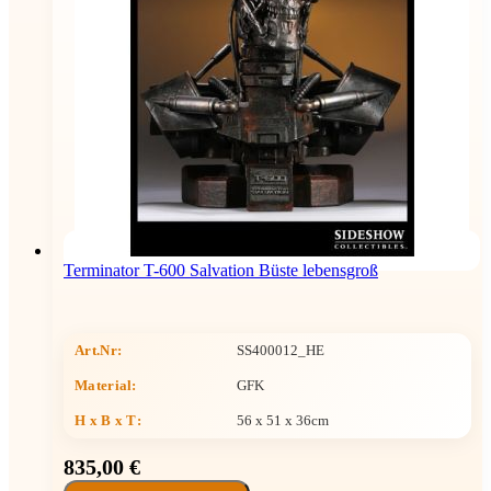
Terminator T-600 Salvation Büste lebensgroß
Art.Nr:
SS400012_HE
Material:
GFK
H x B x T
:
56 x 51 x 36cm
835,00 €