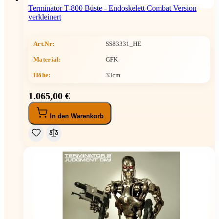
Terminator T-800 Büste - Endoskelett Combat Version
verkleinert
Art.Nr:
SS83331_HE
Material:
GFK
Höhe
:
33cm
1.065,00 €
In den Warenkorb