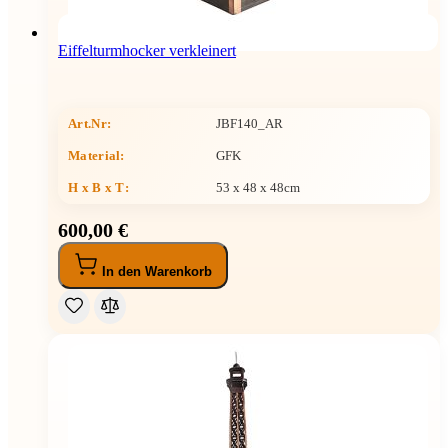
Eiffelturmhocker verkleinert
Art.Nr:
JBF140_AR
Material:
GFK
H x B x T
:
53 x 48 x 48cm
600,00 €
In den Warenkorb