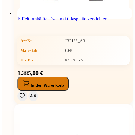
Eiffelturmhälfte Tisch mit Glasplatte verkleinert
Art.Nr:
JBF138_AR
Material:
GFK
H x B x T
:
97 x 95 x 95cm
1.385,00 €
In den Warenkorb