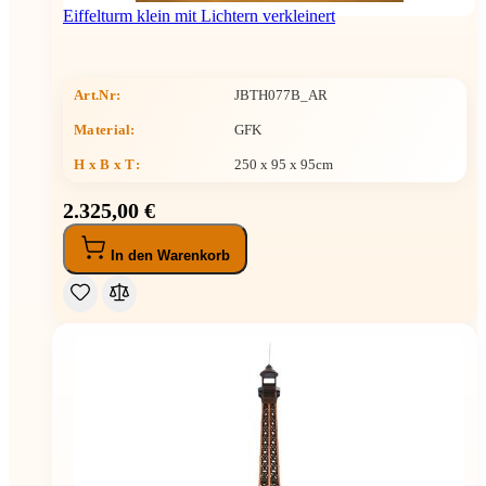
Eiffelturm klein mit Lichtern verkleinert
Art.Nr:
JBTH077B_AR
Material:
GFK
H x B x T
:
250 x 95 x 95cm
2.325,00 €
In den Warenkorb