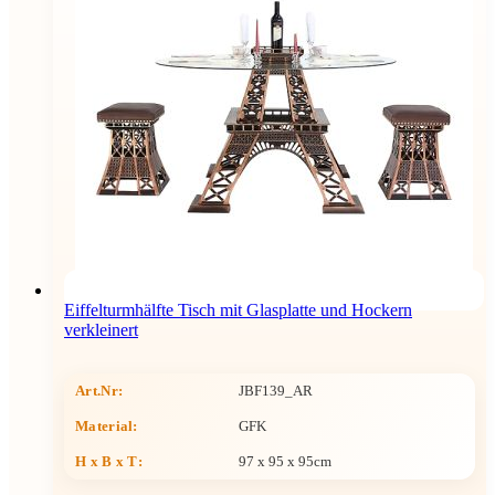
Eiffelturmhälfte Tisch mit Glasplatte und Hockern
verkleinert
Art.Nr:
JBF139_AR
Material:
GFK
H x B x T
:
97 x 95 x 95cm