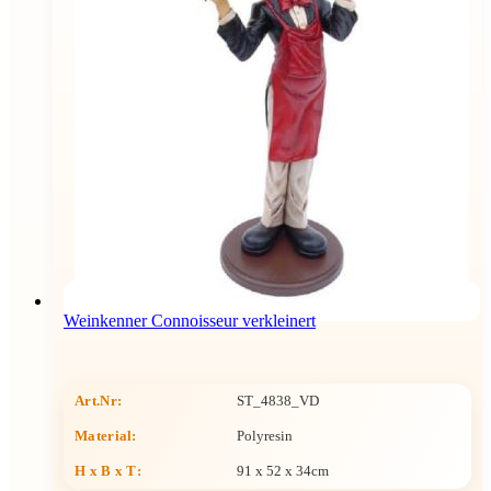
Weinkenner Connoisseur verkleinert
Art.Nr:
ST_4838_VD
Material:
Polyresin
H x B x T
:
91 x 52 x 34cm