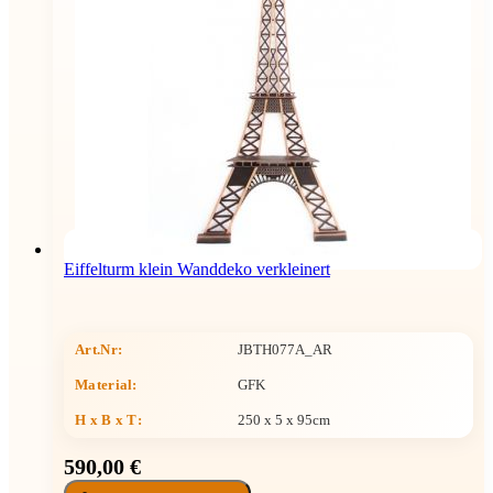
Eiffelturm klein Wanddeko verkleinert
Art.Nr:
JBTH077A_AR
Material:
GFK
H x B x T
:
250 x 5 x 95cm
590,00 €