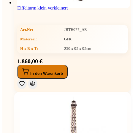
Eiffelturm klein verkleinert
Art.Nr:
JBTH077_AR
Material:
GFK
H x B x T
:
250 x 95 x 95cm
1.860,00 €
In den Warenkorb