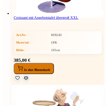
Croissant mit Angebotstafel übergroß XXL
Art.Nr:
80XLKI
Material:
GFK
Höhe
:
165cm
385,00 €
In den Warenkorb