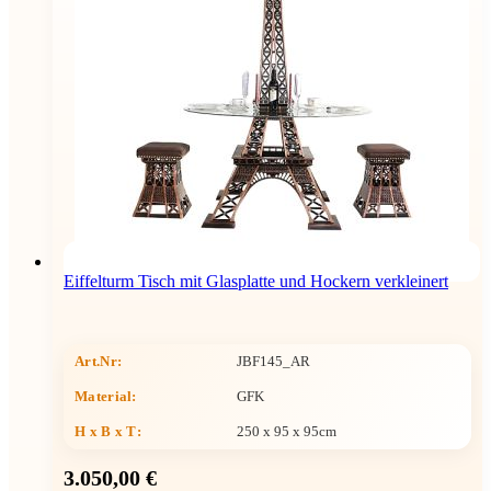
Eiffelturm Tisch mit Glasplatte und Hockern verkleinert
Art.Nr:
JBF145_AR
Material:
GFK
H x B x T
:
250 x 95 x 95cm
3.050,00 €