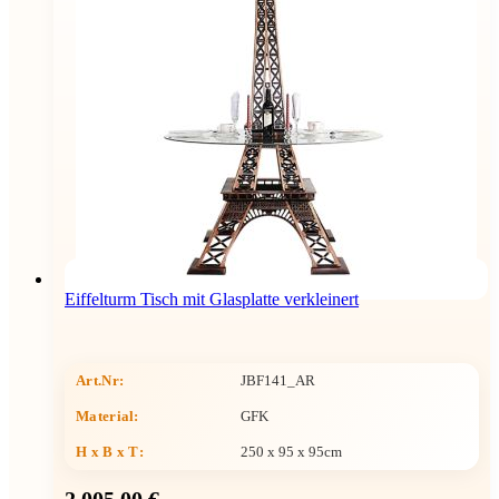
Eiffelturm Tisch mit Glasplatte verkleinert
Art.Nr:
JBF141_AR
Material:
GFK
H x B x T
:
250 x 95 x 95cm
2.005,00 €