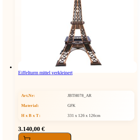
Eiffelturm mittel verkleinert
Art.Nr:
JBTH078_AR
Material:
GFK
H x B x T
:
331 x 126 x 126cm
3.140,00 €