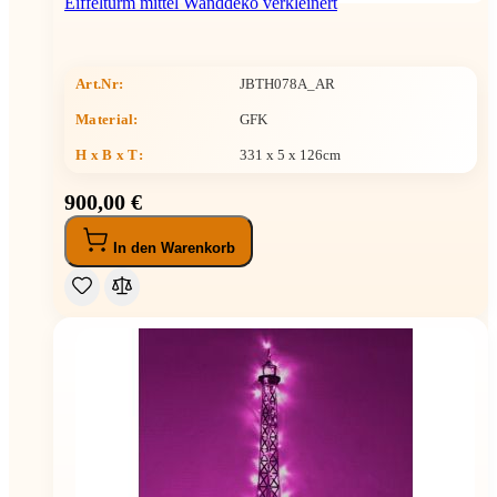
Eiffelturm mittel Wanddeko verkleinert
Art.Nr:
JBTH078A_AR
Material:
GFK
H x B x T
:
331 x 5 x 126cm
900,00 €
In den Warenkorb