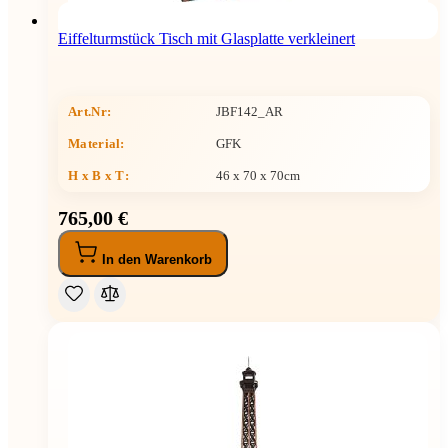
Eiffelturmstück Tisch mit Glasplatte verkleinert
Art.Nr:
JBF142_AR
Material:
GFK
H x B x T
:
46 x 70 x 70cm
765,00 €
In den Warenkorb