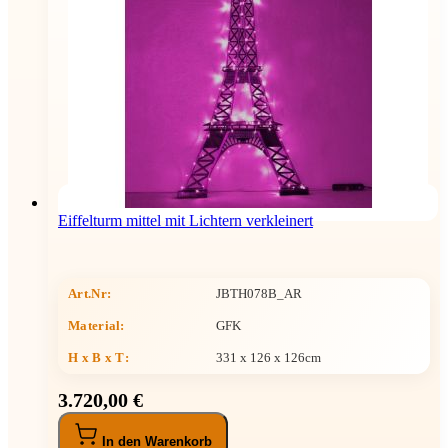
Eiffelturm mittel mit Lichtern verkleinert
Art.Nr:
JBTH078B_AR
Material:
GFK
H x B x T
:
331 x 126 x 126cm
3.720,00 €
In den Warenkorb