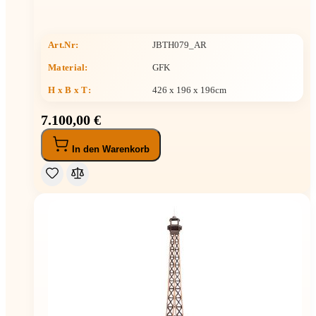
Art.Nr:
JBTH079_AR
Material:
GFK
H x B x T
:
426 x 196 x 196cm
7.100,00 €
In den Warenkorb