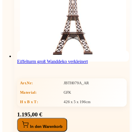
Eiffelturm groß Wanddeko verkleinert
Art.Nr:
JBTH079A_AR
Material:
GFK
H x B x T
:
426 x 5 x 196cm
1.195,00 €
In den Warenkorb