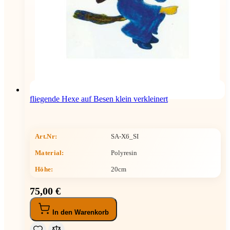
fliegende Hexe auf Besen klein verkleinert
Art.Nr:
SA-X6_SI
Material:
Polyresin
Höhe
:
20cm
75,00 €
In den Warenkorb