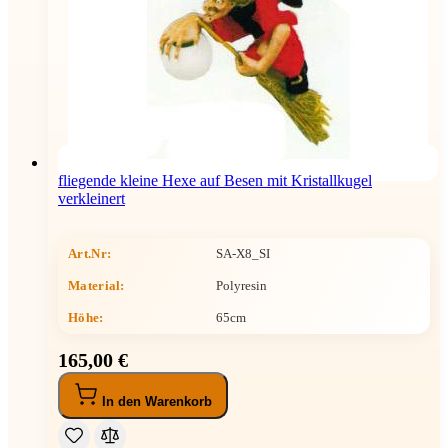
fliegende kleine Hexe auf Besen mit Kristallkugel
verkleinert
Art.Nr:
SA-X8_SI
Material:
Polyresin
Höhe
:
65cm
165,00 €
In den Warenkorb