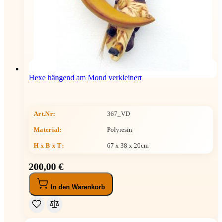
Hexe hängend am Mond verkleinert
Art.Nr:
367_VD
Material:
Polyresin
H x B x T
:
67 x 38 x 20cm
200,00 €
In den Warenkorb