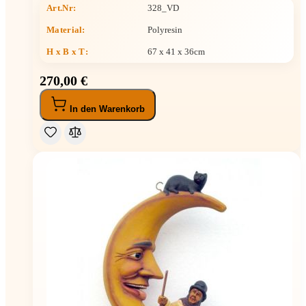
Art.Nr:
328_VD
Material:
Polyresin
H x B x T
:
67 x 41 x 36cm
270,00 €
In den Warenkorb