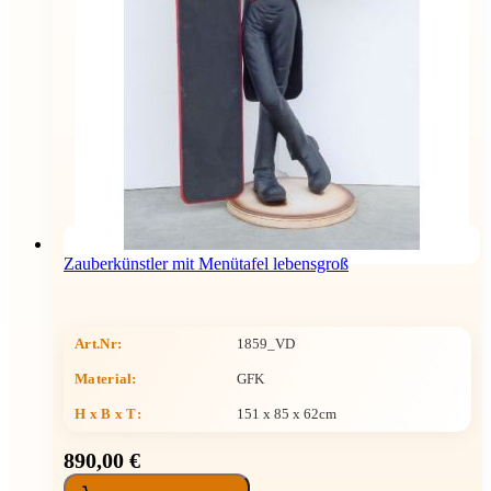
Zauberkünstler mit Menütafel lebensgroß
Art.Nr:
1859_VD
Material:
GFK
H x B x T
:
151 x 85 x 62cm
890,00 €