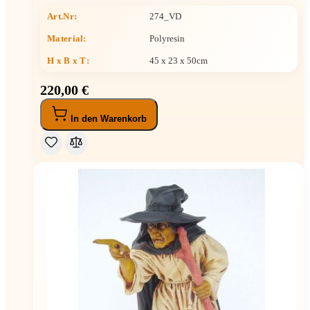
Art.Nr:
274_VD
Material:
Polyresin
H x B x T
:
45 x 23 x 50cm
220,00 €
In den Warenkorb