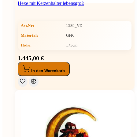
Hexe mit Kerzenhalter lebensgroß
Art.Nr:
1589_VD
Material:
GFK
Höhe
:
175cm
1.445,00 €
In den Warenkorb