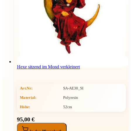
Hexe sitzend im Mond verkleinert
Art.Nr:
SA-AE30_SI
Material:
Polyresin
Höhe
:
52cm
95,00 €