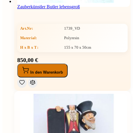
Zauberkünstler Butler lebensgroß
Art.Nr:
1739_VD
Material:
Polyresin
H x B x T
:
155 x 70 x 50cm
850,00 €
In den Warenkorb