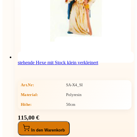
stehende Hexe mit Stock klein verkleinert
Art.Nr:
SA-X4_SI
Material:
Polyresin
Höhe
:
50cm
115,00 €
In den Warenkorb