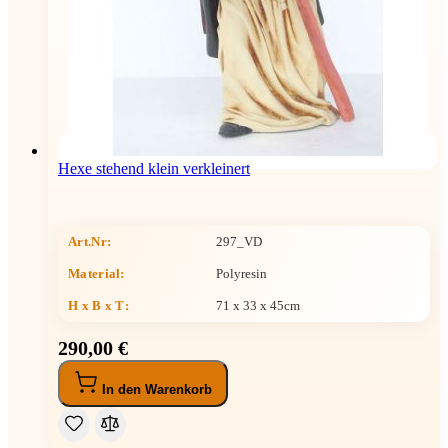
Hexe stehend klein verkleinert
Art.Nr:
297_VD
Material:
Polyresin
H x B x T
:
71 x 33 x 45cm
290,00 €
In den Warenkorb