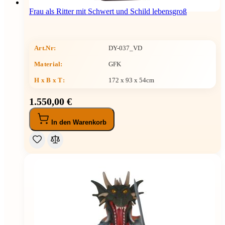
Frau als Ritter mit Schwert und Schild lebensgroß
Art.Nr:
DY-037_VD
Material:
GFK
H x B x T
:
172 x 93 x 54cm
1.550,00 €
In den Warenkorb