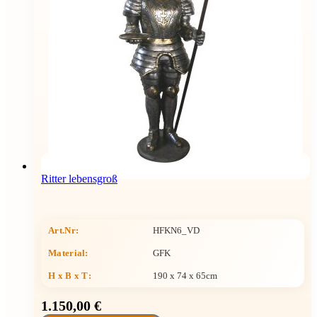
Ritter lebensgroß
Art.Nr:
HFKN6_VD
Material:
GFK
H x B x T
:
190 x 74 x 65cm
1.150,00 €