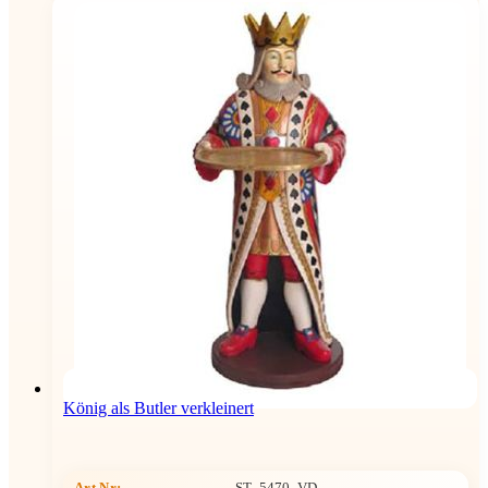
König als Butler verkleinert
Art.Nr:
ST_5470_VD