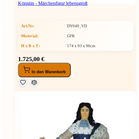
Königin - Märchenfigur lebensgroß
Art.Nr:
DY049_VD
Material:
GFK
H x B x T
:
174 x 93 x 96cm
1.725,00 €
In den Warenkorb