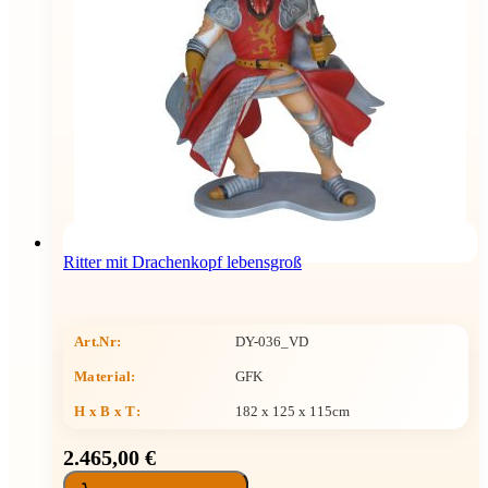
Ritter mit Drachenkopf lebensgroß
Art.Nr:
DY-036_VD
Material:
GFK
H x B x T
:
182 x 125 x 115cm
2.465,00 €