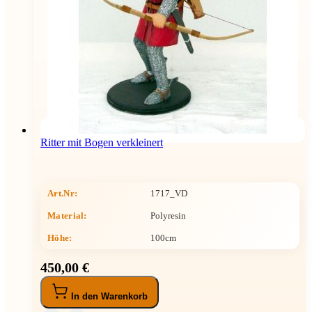
Ritter mit Bogen verkleinert
Art.Nr:
1717_VD
Material:
Polyresin
Höhe
:
100cm
450,00 €
In den Warenkorb