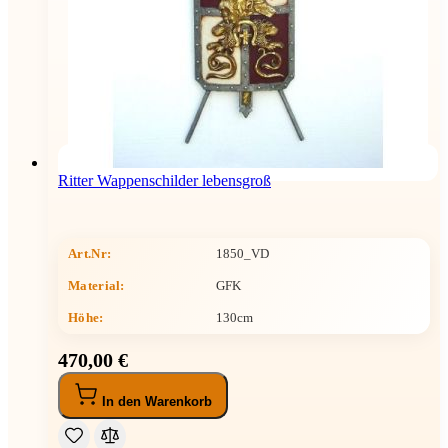
Ritter Wappenschilder lebensgroß
Art.Nr:
1850_VD
Material:
GFK
Höhe
:
130cm
470,00 €
In den Warenkorb