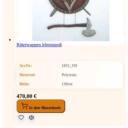
Ritterwappen lebensgroß
Art.Nr:
1851_VD
Material:
Polyresin
Höhe
:
130cm
470,00 €
In den Warenkorb