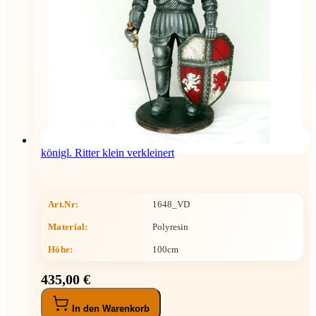
königl. Ritter klein verkleinert
Art.Nr:
1648_VD
Material:
Polyresin
Höhe
:
100cm
435,00 €
In den Warenkorb