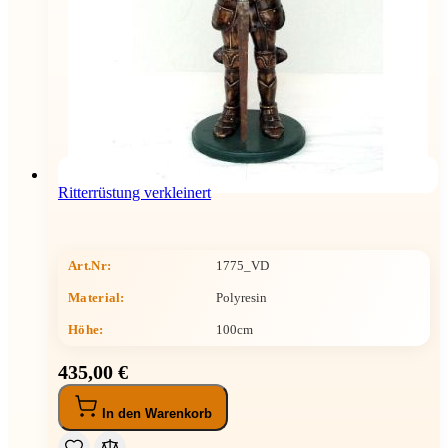
Ritterrüstung verkleinert
Art.Nr:
1775_VD
Material:
Polyresin
Höhe
:
100cm
435,00 €
In den Warenkorb