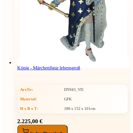
König - Märchenfigur lebensgroß
Art.Nr:
DY043_VD
Material:
GFK
H x B x T
:
186 x 152 x 101cm
2.225,00 €