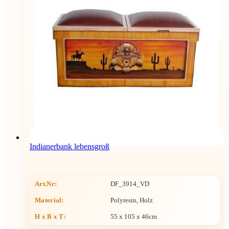
Indianerbank lebensgroß
Art.Nr:
DF_3914_VD
Material:
Polyresin, Holz
H x B x T
:
55 x 105 x 46cm