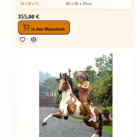
H x B x T
:
80 x 80 x 20cm
355,00 €
In den Warenkorb