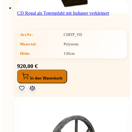
CD Regal als Totempfahl mit Indianer verkleinert
Art.Nr:
CDITP_VD
Material:
Polyresin
Höhe
:
130cm
920,00 €
In den Warenkorb