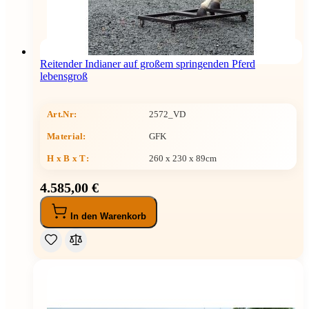
Reitender Indianer auf großem springenden Pferd
lebensgroß
Art.Nr:
2572_VD
Material:
GFK
H x B x T
:
260 x 230 x 89cm
4.585,00 €
In den Warenkorb