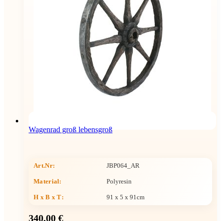
Wagenrad groß lebensgroß
Art.Nr:
JBP064_AR
Material:
Polyresin
H x B x T
:
91 x 5 x 91cm
340,00 €