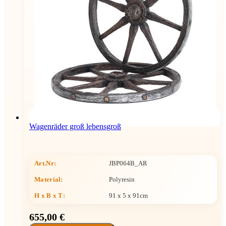
Wagenräder groß lebensgroß
Art.Nr:
JBP064B_AR
Material:
Polyresin
H x B x T
:
91 x 5 x 91cm
655,00 €