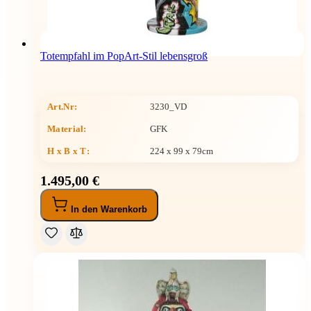
Totempfahl im PopArt-Stil lebensgroß
Art.Nr:
3230_VD
Material:
GFK
H x B x T
:
224 x 99 x 79cm
1.495,00 €
In den Warenkorb