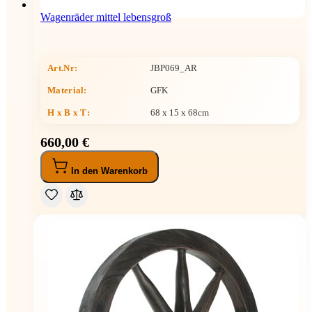
Wagenräder mittel lebensgroß
Art.Nr:
JBP069_AR
Material:
GFK
H x B x T
:
68 x 15 x 68cm
660,00 €
In den Warenkorb