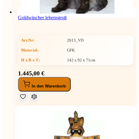
Goldwäscher lebensgroß
Art.Nr:
2613_VD
Material:
GFK
H x B x T
:
142 x 92 x 71cm
1.445,00 €
In den Warenkorb