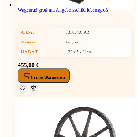
Wagenrad groß mit Angebotsschild lebensgroß
Art.Nr:
JBP064A_AR
Material:
Polyresin
H x B x T
:
122 x 5 x 91cm
455,00 €
In den Warenkorb