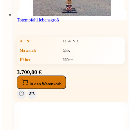
Totempfahl lebensgroß
Art.Nr:
1164_VD
Material:
GFK
Höhe
:
660cm
3.700,00 €
In den Warenkorb