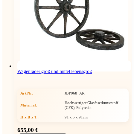
Wagenräder groß und mittel lebensgroß
Art.Nr:
JBP068_AR
Hochwertiger Glasfaserkunststoff
Material:
(GFK), Polyresin
H x B x T
:
91 x 5 x 91cm
655,00 €