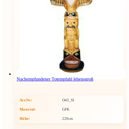
Nachempfundener Totempfahl lebensgroß
Art.Nr:
O43_SI
Material:
GFK
Höhe
:
220cm