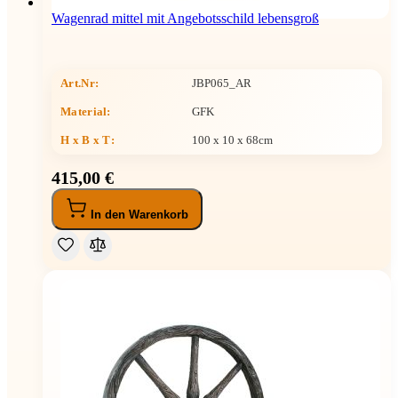
Wagenrad mittel mit Angebotsschild lebensgroß
Art.Nr:
JBP065_AR
Material:
GFK
H x B x T
:
100 x 10 x 68cm
415,00 €
In den Warenkorb