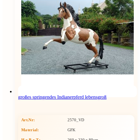
großes springendes Indianerpferd lebensgroß
Art.Nr:
2570_VD
Material:
GFK
H x B x T
:
260 x 230 x 89cm