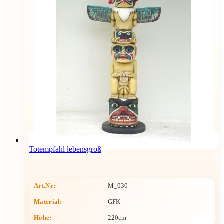
Totempfahl lebensgroß
Art.Nr:
M_030
Material:
GFK
Höhe
:
220cm