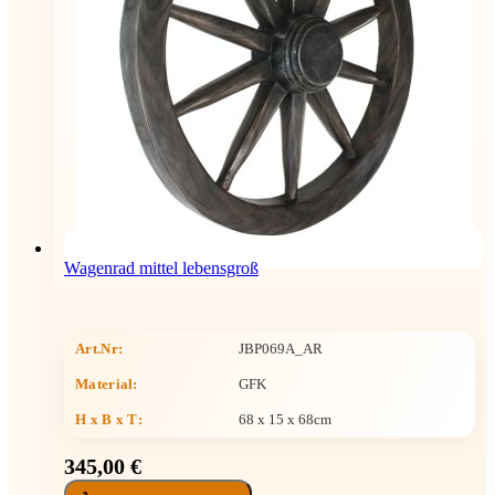
Wagenrad mittel lebensgroß
Art.Nr:
JBP069A_AR
Material:
GFK
H x B x T
:
68 x 15 x 68cm
345,00 €