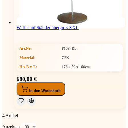
Waffel auf Ständer übergroß XXL
Art.Nr:
F108_RL
Material:
GFK
H x B x T
:
176 x 70 x 100cm
680,00 €
In den Warenkorb
4
Artikel
Anzeigen