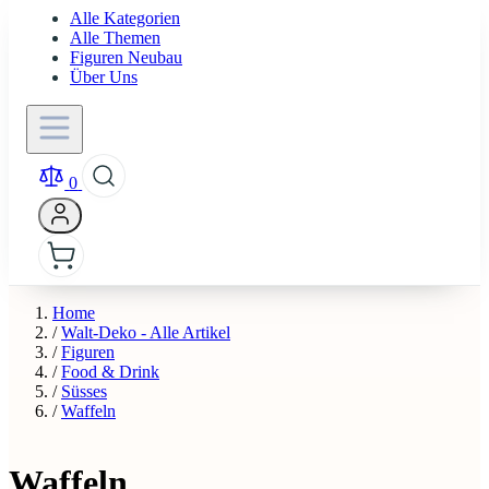
Alle Kategorien
Alle Themen
Figuren Neubau
Über Uns
0
Home
/
Walt-Deko - Alle Artikel
/
Figuren
/
Food & Drink
/
Süsses
/
Waffeln
Waffeln