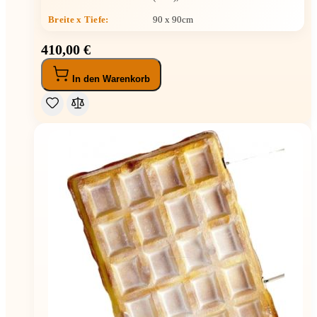
Breite x Tiefe
:
90 x 90cm
410,00 €
In den Warenkorb