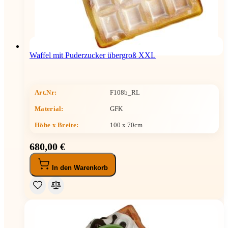
Waffel mit Puderzucker übergroß XXL
Art.Nr:
F108b_RL
Material:
GFK
Höhe x Breite
:
100 x 70cm
680,00 €
In den Warenkorb