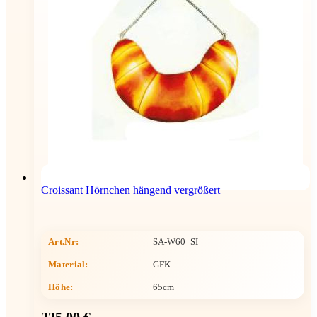
Croissant Hörnchen hängend vergrößert
Art.Nr:
SA-W60_SI
Material:
GFK
Höhe
:
65cm
225,00 €