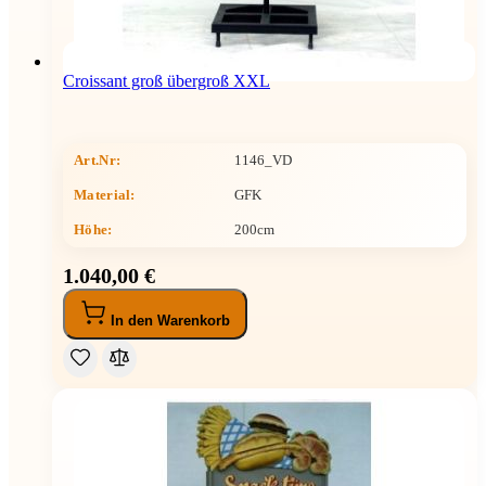
Croissant groß übergroß XXL
Art.Nr:
1146_VD
Material:
GFK
Höhe
:
200cm
1.040,00 €
In den Warenkorb