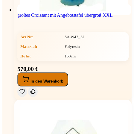
großes Croissant mit Angebotstafel übergroß XXL
Art.Nr:
SA-W43_SI
Material:
Polyresin
Höhe
:
163cm
570,00 €
In den Warenkorb