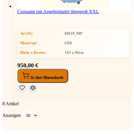
Crossaint mit Angebotstafel übergroß XXL
Art.Nr:
M019_MP
Material:
GFK
Höhe x Breite
:
165 x 90cm
950,00 €
In den Warenkorb
8
Artikel
Anzeigen