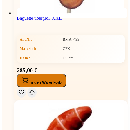
Baguette übergroß XXL
Art.Nr:
BMA_499
Material:
GFK
Höhe
:
130cm
285,00 €
In den Warenkorb