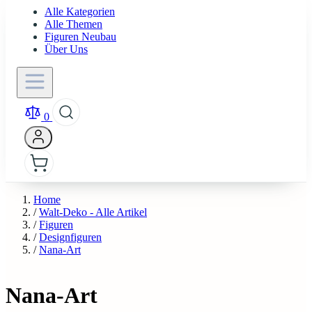
Alle Kategorien
Alle Themen
Figuren Neubau
Über Uns
0
Home
/
Walt-Deko - Alle Artikel
/
Figuren
/
Designfiguren
/
Nana-Art
Nana-Art