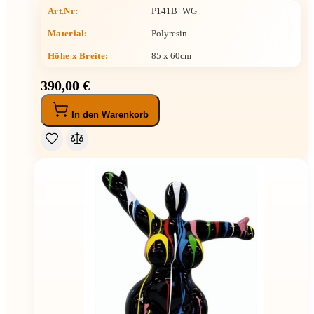
Art.Nr:
P141B_WG
Material:
Polyresin
Höhe x Breite
:
85 x 60cm
390,00 €
In den Warenkorb