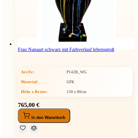
Frau Nanaart schwarz mit Farbverlauf lebensgroß
Art.Nr:
P142B_WG
Material:
GFK
Höhe x Breite
:
130 x 80cm
765,00 €
In den Warenkorb