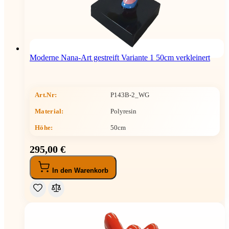
Moderne Nana-Art gestreift Variante 1 50cm verkleinert
Art.Nr:
P143B-2_WG
Material:
Polyresin
Höhe
:
50cm
295,00 €
In den Warenkorb