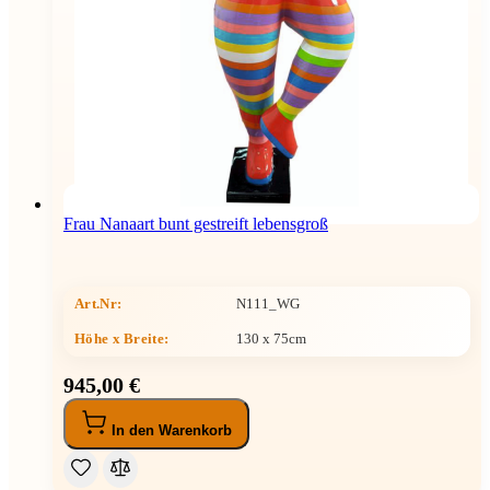
Frau Nanaart bunt gestreift lebensgroß
Art.Nr:
N111_WG
Höhe x Breite
:
130 x 75cm
945,00 €
In den Warenkorb