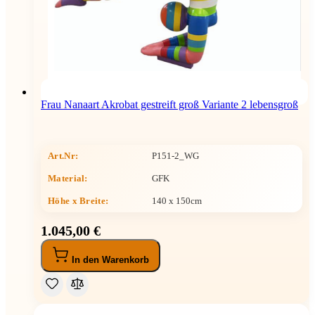
Frau Nanaart Akrobat gestreift groß Variante 2 lebensgroß
Art.Nr:
P151-2_WG
Material:
GFK
Höhe x Breite
:
140 x 150cm
1.045,00 €
In den Warenkorb