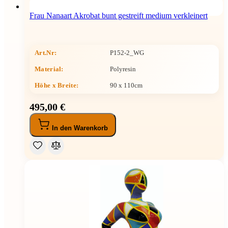
Frau Nanaart Akrobat bunt gestreift medium verkleinert
Art.Nr:
P152-2_WG
Material:
Polyresin
Höhe x Breite
:
90 x 110cm
495,00 €
In den Warenkorb