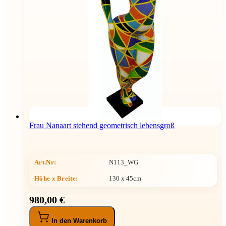
Frau Nanaart stehend geometrisch lebensgroß
Art.Nr:
N113_WG
Höhe x Breite
:
130 x 45cm
980,00 €
In den Warenkorb