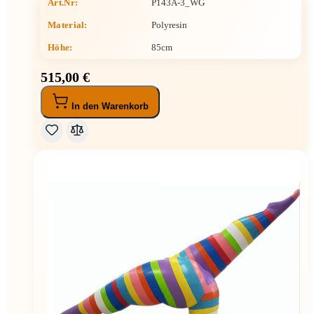
Art.Nr:
P143A-3_WG
Material:
Polyresin
Höhe
:
85cm
515,00 €
In den Warenkorb