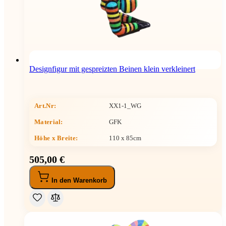
Designfigur mit gespreizten Beinen klein verkleinert
Art.Nr:
XX1-1_WG
Material:
GFK
Höhe x Breite
:
110 x 85cm
505,00 €
In den Warenkorb