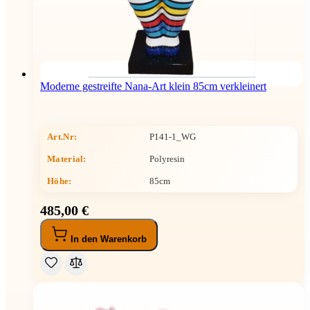
Moderne gestreifte Nana-Art klein 85cm verkleinert
Art.Nr:
P141-1_WG
Material:
Polyresin
Höhe
:
85cm
485,00 €
In den Warenkorb