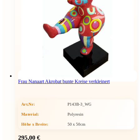
Frau Nanaart Akrobat bunte Kreise verkleinert
Art.Nr:
P143B-3_WG
Material:
Polyresin
Höhe x Breite
:
50 x 50cm
295,00 €