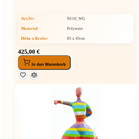
Art.Nr:
N110_WG
Material:
Polyresin
Höhe x Breite
:
85 x 45cm
425,00 €
In den Warenkorb