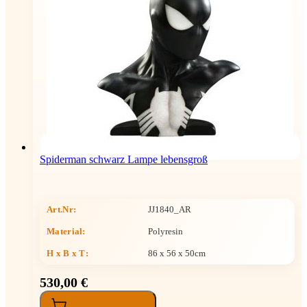
Spiderman schwarz Lampe lebensgroß
Art.Nr:
JJ1840_AR
Material:
Polyresin
H x B x T
:
86 x 56 x 50cm
530,00 €