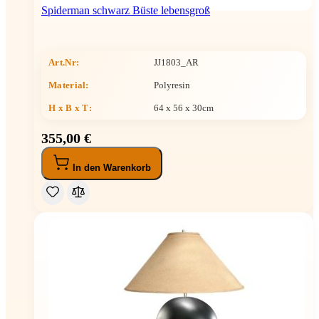
Spiderman schwarz Büste lebensgroß
Art.Nr:
JJ1803_AR
Material:
Polyresin
H x B x T
:
64 x 56 x 30cm
355,00 €
In den Warenkorb