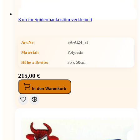
Kuh im Spidermankostüm verkleinert
Art.Nr:
SA-AI24_SI
Material:
Polyresin
Höhe x Breite
:
35 x 50cm
215,00 €
In den Warenkorb