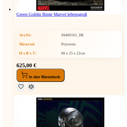
Green Goblin Büste Marvel lebensgroß
Art.Nr:
SS400101_HE
Material:
Polyresin
H x B x T
:
60 x 25 x 22cm
625,00 €
In den Warenkorb