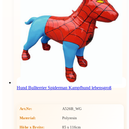
Hund Bullterrier Spiderman Kampfhund lebensgroß
Art.Nr:
A526B_WG
Material:
Polyresin
Höhe x Breite
:
85 x 116cm