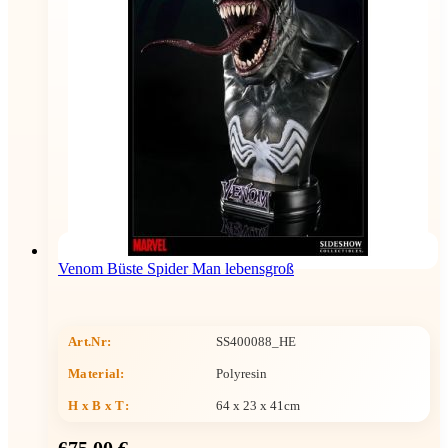
Venom Büste Spider Man lebensgroß
Art.Nr:
SS400088_HE
Material:
Polyresin
H x B x T
:
64 x 23 x 41cm
675,00 €