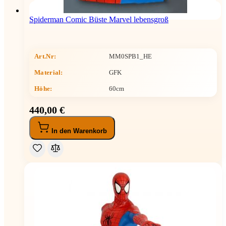
Spiderman Comic Büste Marvel lebensgroß
Art.Nr:
MM0SPB1_HE
Material:
GFK
Höhe
:
60cm
440,00 €
In den Warenkorb