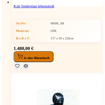
Kuh Spiderman lebensgroß
Art.Nr:
M008_AR
Material:
GFK
H x B x T
:
157 x 59 x 228cm
1.480,00 €
In den Warenkorb