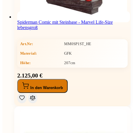
Spiderman Comic mit Steinbase - Marvel Life-Size
lebensgroß
Art.Nr:
MM0SP1ST_HE
Material:
GFK
Höhe
:
207cm
2.125,00 €
In den Warenkorb