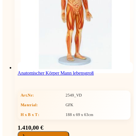
Anatomischer Körper Mann lebensgroß
Art.Nr:
2549_VD
Material:
GFK
H x B x T
:
188 x 69 x 63cm
1.410,00 €