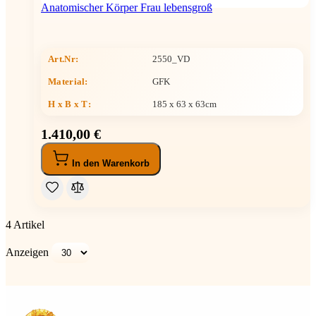
Anatomischer Körper Frau lebensgroß
Art.Nr:
2550_VD
Material:
GFK
H x B x T
:
185 x 63 x 63cm
1.410,00 €
In den Warenkorb
4
Artikel
Anzeigen