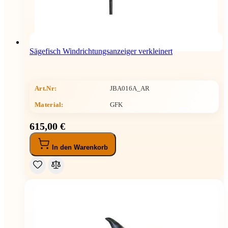
Sägefisch Windrichtungsanzeiger verkleinert
Art.Nr:
JBA016A_AR
Material:
GFK
615,00 €
In den Warenkorb