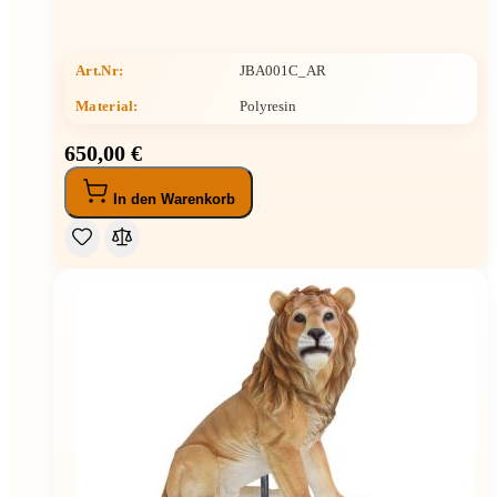
Art.Nr:
JBA001C_AR
Material:
Polyresin
650,00 €
In den Warenkorb