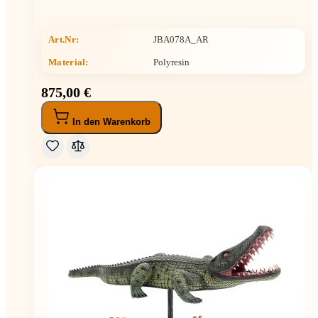
Art.Nr:
JBA078A_AR
Material:
Polyresin
875,00 €
In den Warenkorb