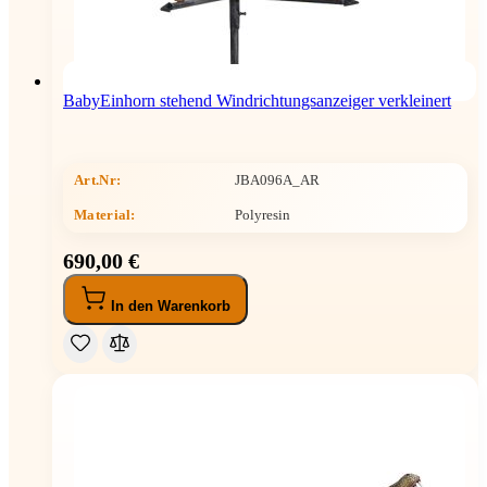
BabyEinhorn stehend Windrichtungsanzeiger verkleinert
Art.Nr:
JBA096A_AR
Material:
Polyresin
690,00 €
In den Warenkorb