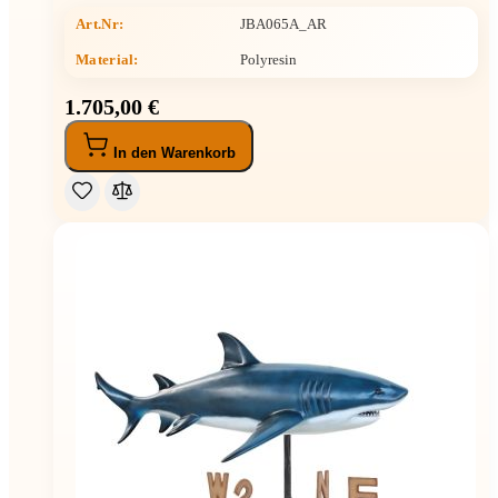
Art.Nr:
JBA065A_AR
Material:
Polyresin
1.705,00 €
In den Warenkorb