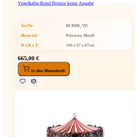
Vogelkäfig Rund Bronze keine Angabe
Art.Nr:
BCRBR_VD
Material:
Polyresin, Metall
H x B x T
:
100 x 67 x 67cm
665,00 €
In den Warenkorb