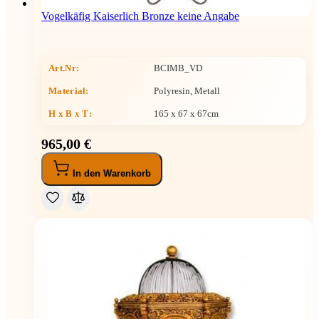
Vogelkäfig Kaiserlich Bronze keine Angabe
Art.Nr:
BCIMB_VD
Material:
Polyresin, Metall
H x B x T
:
165 x 67 x 67cm
965,00 €
In den Warenkorb