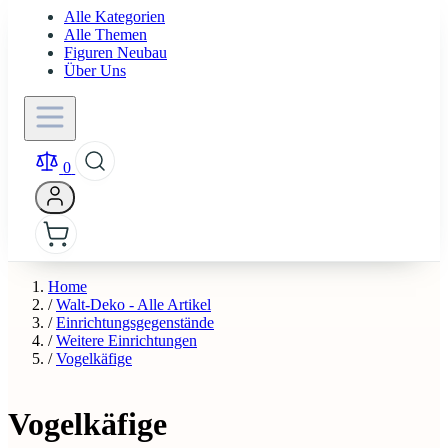
Alle Kategorien
Alle Themen
Figuren Neubau
Über Uns
0
Home
/
Walt-Deko - Alle Artikel
/
Einrichtungsgegenstände
/
Weitere Einrichtungen
/
Vogelkäfige
Vogelkäfige