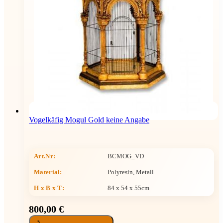
Vogelkäfig Mogul Gold keine Angabe
Art.Nr:
BCMOG_VD
Material:
Polyresin, Metall
H x B x T
:
84 x 54 x 55cm
800,00 €