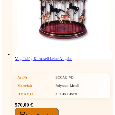
Vogelkäfig Karussell keine Angabe
Art.Nr:
BCCAR_VD
Material:
Polyresin, Metall
H x B x T
:
51 x 45 x 45cm
570,00 €