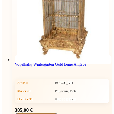
Vogelkäfig Wintergarten Gold keine Angabe
Art.Nr:
BCCOG_VD
Material:
Polyresin, Metall
H x B x T
:
90 x 36 x 36cm
385,00 €