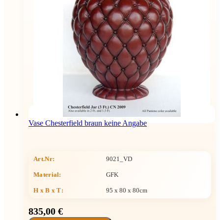
Vase Chesterfield braun keine Angabe
Art.Nr:
9021_VD
Material:
GFK
H x B x T
:
95 x 80 x 80cm
835,00 €