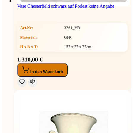
Vase Chesterfield schwarz auf Podest keine Angabe
Art.Nr:
3261_VD
Material:
GFK
H x B x T
:
157 x 77 x 77cm
1.310,00 €
In den Warenkorb