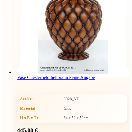
Vase Chesterfield hellbraun keine Angabe
Art.Nr:
9028_VD
Material:
GFK
H x B x T
:
64 x 52 x 52cm
445,00 €