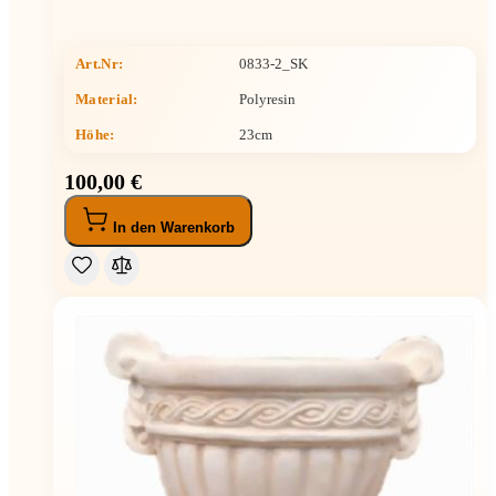
Art.Nr:
0833-2_SK
Material:
Polyresin
Höhe
:
23cm
100,00 €
In den Warenkorb