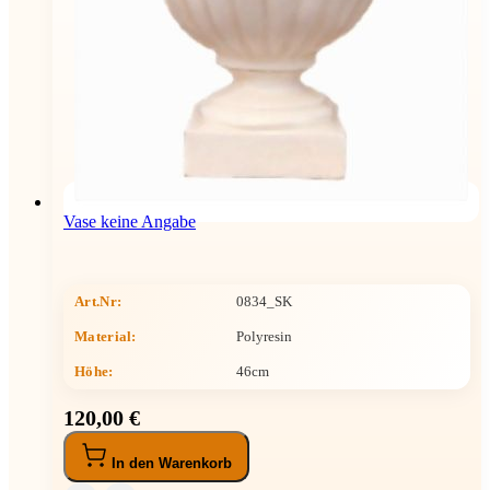
Vase keine Angabe
Art.Nr:
0834_SK
Material:
Polyresin
Höhe
:
46cm
120,00 €
In den Warenkorb