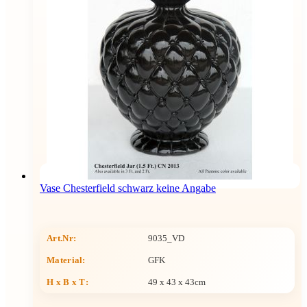
Vase Chesterfield schwarz keine Angabe
Art.Nr:
9035_VD
Material:
GFK
H x B x T
:
49 x 43 x 43cm