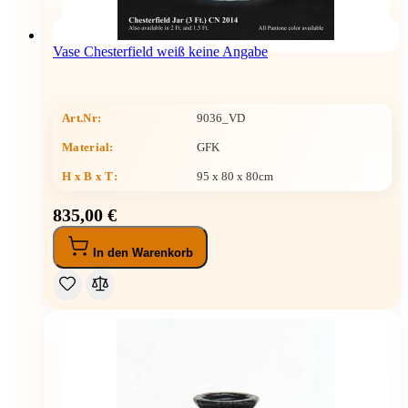
Vase Chesterfield weiß keine Angabe
Art.Nr:
9036_VD
Material:
GFK
H x B x T
:
95 x 80 x 80cm
835,00 €
In den Warenkorb