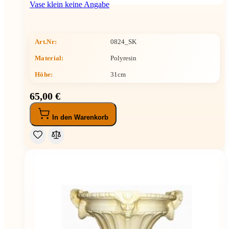
Vase klein keine Angabe
Art.Nr:
0824_SK
Material:
Polyresin
Höhe
:
31cm
65,00 €
In den Warenkorb