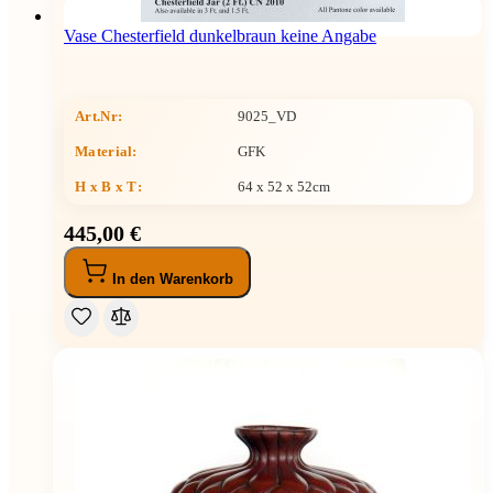
Vase Chesterfield dunkelbraun keine Angabe
Art.Nr:
9025_VD
Material:
GFK
H x B x T
:
64 x 52 x 52cm
445,00 €
In den Warenkorb