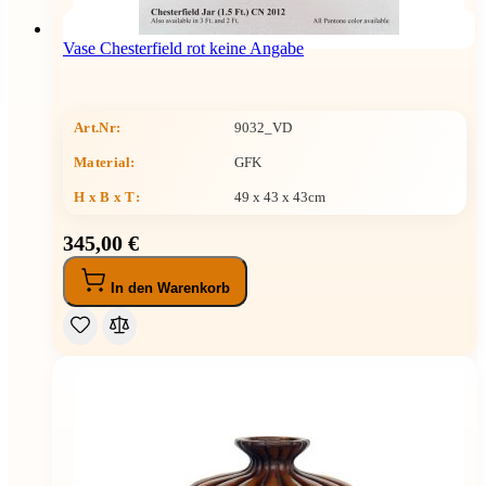
Vase Chesterfield rot keine Angabe
Art.Nr:
9032_VD
Material:
GFK
H x B x T
:
49 x 43 x 43cm
345,00 €
In den Warenkorb