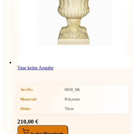
Vase keine Angabe
Art.Nr:
0830_SK
Material:
Polyresin
Höhe
:
70cm
210,00 €
In den Warenkorb