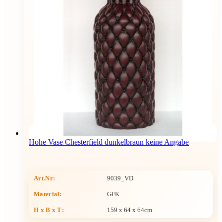
Hohe Vase Chesterfield dunkelbraun keine Angabe
Art.Nr:
9039_VD
Material:
GFK
H x B x T
:
159 x 64 x 64cm